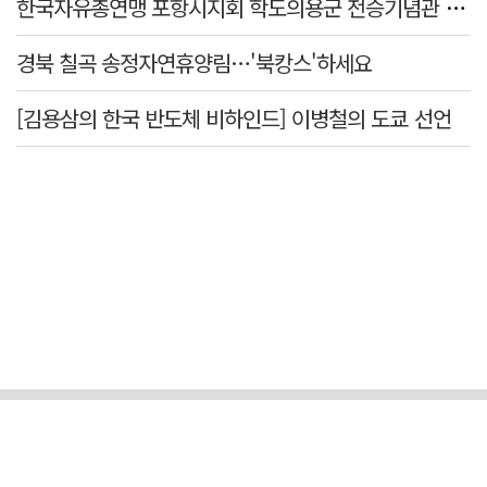
한국자유총연맹 포항시지회 학도의용군 전승기념관 방문
경북 칠곡 송정자연휴양림…'북캉스'하세요
[김용삼의 한국 반도체 비하인드] 이병철의 도쿄 선언