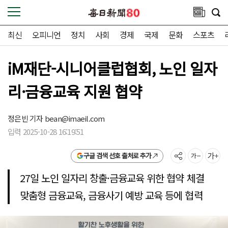
최신
오피니언
정치
사회
경제
국제
문화
스포츠
iM재단-시니어클럽협회, 노인 일자
리·금융교육 지원 협약
정은빈 기자
bean@imaeil.com
입력 2025-10-28 16:19:51
구글 검색 선호 출처로 추가
27일 노인 일자리 창출·금융교육 위한 협약 체결
맞춤형 금융교육, 금융사기 예방 교육 등에 협력