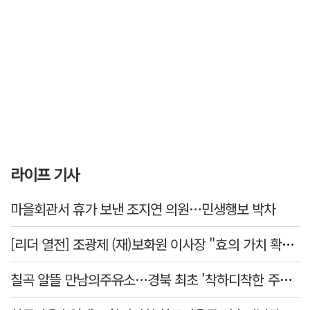
라이프 기사
마을회관서 휴가 보낸 조지연 의원…민생행보 박차
[리더 열전] 조광제 (재)보화원 이사장 "효의 가치 확산 위해 젊은층 참여 이끌어낼 것"
칠곡 알뜰 만남의주유소…경북 최초 '착하디착한 주유소' 선정