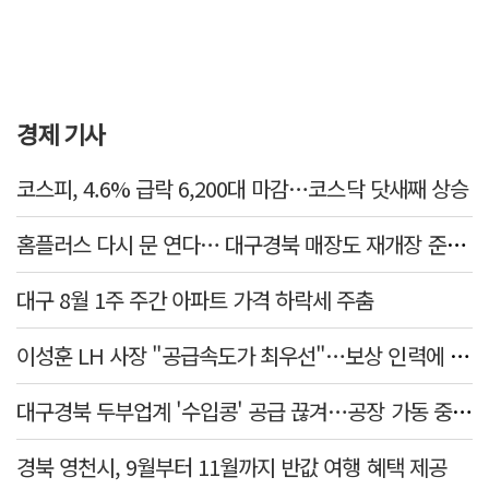
경제 기사
코스피, 4.6% 급락 6,200대 마감…코스닥 닷새째 상승
홈플러스 다시 문 연다… 대구경북 매장도 재개장 준비 돌입
대구 8월 1주 주간 아파트 가격 하락세 주춤
이성훈 LH 사장 "공급속도가 최우선"…보상 인력에 정규직보다 후한 대우
대구경북 두부업계 '수입콩' 공급 끊겨…공장 가동 중단 등 '존폐기로'
경북 영천시, 9월부터 11월까지 반값 여행 혜택 제공