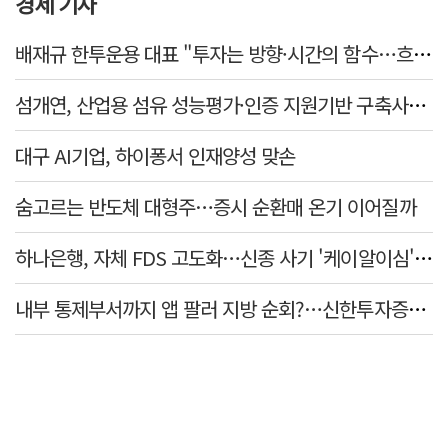
경제 기사
배재규 한투운용 대표 "투자는 방향·시간의 함수…흐름 따라 장기투자해야"
섬개연, 산업용 섬유 성능평가·인증 지원기반 구축사업 참여
대구 AI기업, 하이퐁서 인재양성 맞손
숨고르는 반도체 대형주…증시 순환매 온기 이어질까
하나은행, 자체 FDS 고도화…신종 사기 '케이알이심' 예방
내부 통제부서까지 앱 팔러 지방 순회?…신한투자증권의 도 넘은 '슈퍼SOL' 쥐어짜기