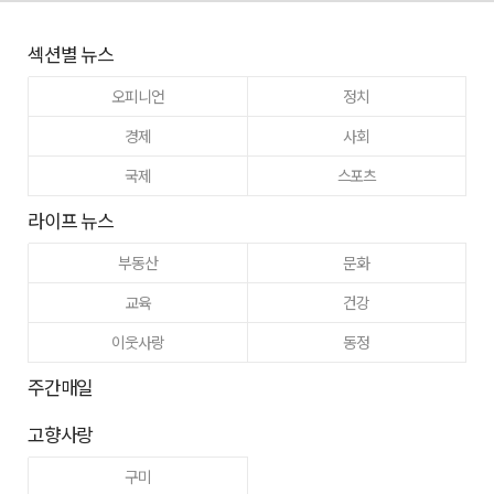
섹션별 뉴스
오피니언
정치
경제
사회
국제
스포츠
라이프 뉴스
부동산
문화
교육
건강
이웃사랑
동정
주간매일
고향사랑
구미