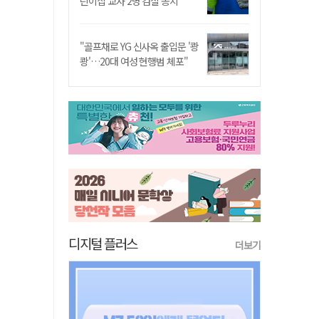
린이집 교사 2명 검찰 송치
"골프채로 YG 신사옥 출입문 '쾅
쾅'…20대 여성 현행범 체포"
디지털 플러스
더보기