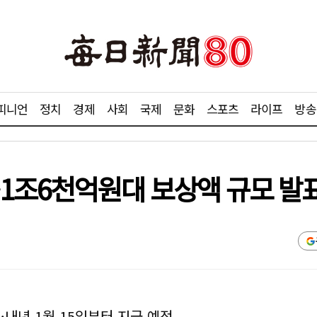
피니언
정치
경제
사회
국제
문화
스포츠
라이프
방송
…1조6천억원대 보상액 규모 발
…내년 1월 15일부터 지급 예정