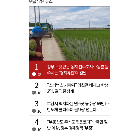
댓글 많은 뉴스
정부 느닷없는 농지 전수조사…농촌 들
쑤시는 '경자유전'의 칼날
28
"스타벅스 가야지" 외쳤던 배재고 학생
2명, 결국 중징계
18
호남서 백지화된 댐 6곳 용수량 69만t…
반도체 클러스터 필요량 넘는다
16
"부동산도 주식도 잘못했다"…국민 절
반 이상, 정부 경제정책 '부정'
10