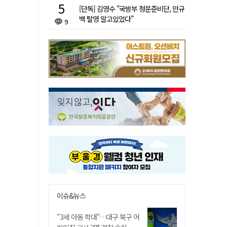
[단독] 김영수 "국방부 청문준비단, 안규
백 탈영 알고있었다"
9
이슈&뉴스
"3세 아동 학대"…대구 북구 어