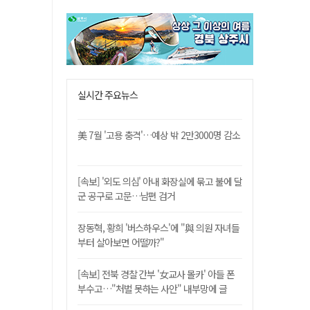
실시간 주요뉴스
美 7월 '고용 충격'…예상 밖 2만3000명 감소
[속보] '외도 의심' 아내 화장실에 묶고 불에 달
군 공구로 고문…남편 검거
장동혁, 황희 '버스하우스'에 "與 의원 자녀들
부터 살아보면 어떨까?"
[속보] 전북 경찰 간부 '女교사 몰카' 아들 폰
부수고…"처벌 못하는 사안" 내부망에 글