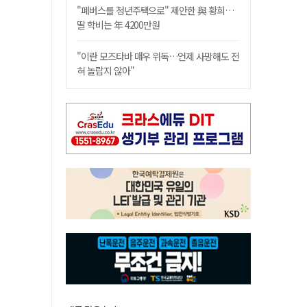
"폐버스를 청년주택으로" 제안한 與 황희…
딸 학비는 年 4200만원
"이란 모즈타바 매우 위독…언제 사망해도 전
혀 놀랍지 않아"