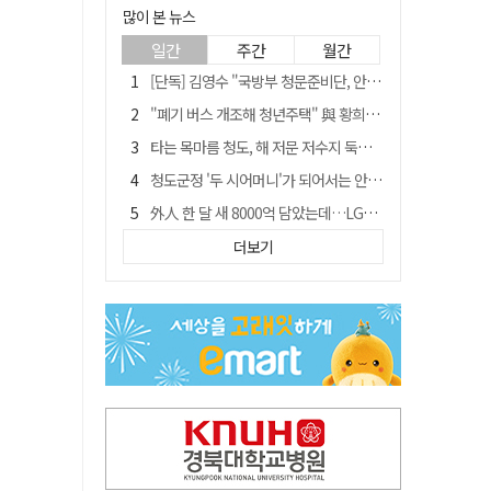
많이 본 뉴스
일간
주간
월간
[단독] 김영수 "국방부 청문준비단, 안규백 탈영 알고있었다"
"폐기 버스 개조해 청년주택" 與 황희…'딸 학비는 年 4200만원'
타는 목마름 청도, 해 저문 저수지 둑에 군수가 서 있었다
청도군정 '두 시어머니'가 되어서는 안된다
外人 한 달 새 8000억 담았는데…LG이노텍 목표주가는 왜 엇갈릴까
임시휴업 들어갔던 홈플러스 영주점, 7일 영업 재개…지하 1층만 운영
더보기
신세계사이먼, 대구 아울렛 토지매매 계약 체결… 사업 본궤도
SK하이닉스, 주당 375원 분기 배당 공시…"3분기 중 주주환원 방안 확정"
이의준 전 경북도 새마을봉사과장, 제28대 울릉군 부군수 취임
"상법개정해도 주주가 '봉'"…하이닉스 솔리다임 상장설에 술렁[개미와글와글]