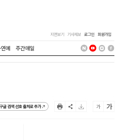
지면보기
기사제보
로그인
회원가입
·연예
주간매일
가
가
구글 검색 선호 출처로 추가