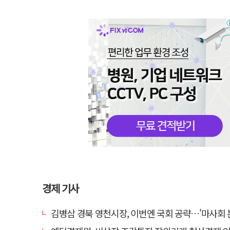
경제 기사
김병삼 경북 영천시장, 이번엔 국회 공략…'마사회 본사 이전·광역교통망 확충