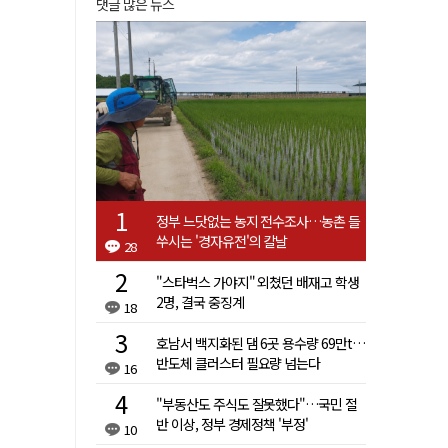
댓글 많은 뉴스
정부 느닷없는 농지 전수조사…농촌 들
쑤시는 '경자유전'의 칼날
28
"스타벅스 가야지" 외쳤던 배재고 학생
2명, 결국 중징계
18
호남서 백지화된 댐 6곳 용수량 69만t…
반도체 클러스터 필요량 넘는다
16
"부동산도 주식도 잘못했다"…국민 절
반 이상, 정부 경제정책 '부정'
10