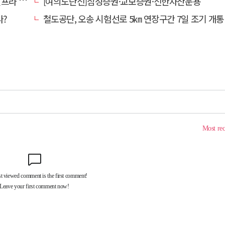
내 가동
[여의도단신]삼성증권·교보증권·신한자산운용
다?
철도공단, 오송 시험선로 5㎞ 연장구간 7일 조기 개통…LA 메트로 사업