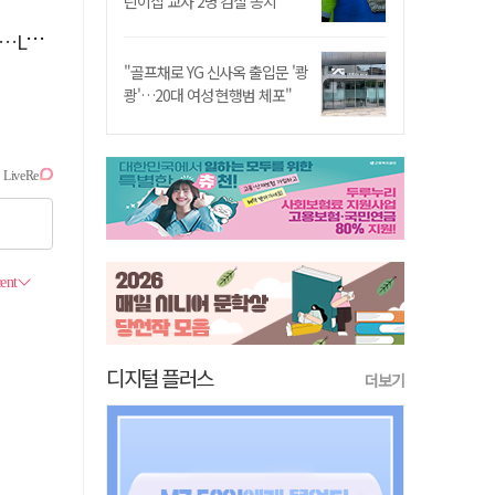
린이집 교사 2명 검찰 송치
 지원
"골프채로 YG 신사옥 출입문 '쾅
쾅'…20대 여성 현행범 체포"
디지털 플러스
더보기