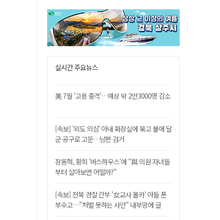
실시간 주요뉴스
美 7월 '고용 충격'…예상 밖 2만3000명 감소
[속보] '외도 의심' 아내 화장실에 묶고 불에 달
군 공구로 고문…남편 검거
장동혁, 황희 '버스하우스'에 "與 의원 자녀들
부터 살아보면 어떨까?"
[속보] 전북 경찰 간부 '女교사 몰카' 아들 폰
부수고…"처벌 못하는 사안" 내부망에 글