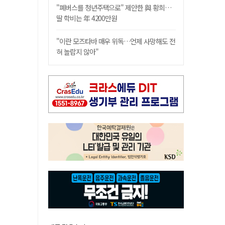
"폐버스를 청년주택으로" 제안한 與 황희…
딸 학비는 年 4200만원
"이란 모즈타바 매우 위독…언제 사망해도 전
혀 놀랍지 않아"