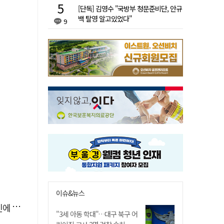
[단독] 김영수 "국방부 청문준비단, 안규
백 탈영 알고있었다"
9
이슈&뉴스
'뚝'
"3세 아동 학대"…대구 북구 어