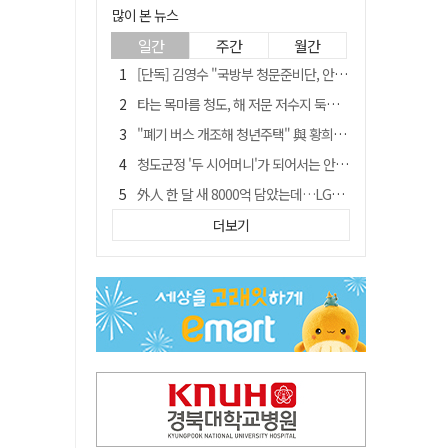
많이 본 뉴스
일간
주간
월간
[단독] 김영수 "국방부 청문준비단, 안규백 탈영 알고있었다"
타는 목마름 청도, 해 저문 저수지 둑에 군수가 서 있었다
"폐기 버스 개조해 청년주택" 與 황희…'딸 학비는 年 4200만원'
청도군정 '두 시어머니'가 되어서는 안된다
外人 한 달 새 8000억 담았는데…LG이노텍 목표주가는 왜 엇갈릴까
임시휴업 들어갔던 홈플러스 영주점, 7일 영업 재개…지하 1층만 운영
더보기
신세계사이먼, 대구 아울렛 토지매매 계약 체결… 사업 본궤도
SK하이닉스, 주당 375원 분기 배당 공시…"3분기 중 주주환원 방안 확정"
이의준 전 경북도 새마을봉사과장, 제28대 울릉군 부군수 취임
"상법개정해도 주주가 '봉'"…하이닉스 솔리다임 상장설에 술렁[개미와글와글]