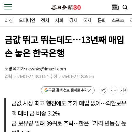
최신
오피니언
정치
사회
경제
국제
문화
스포츠
금값 뛰고 뛰는데도…13년째 매입
손 놓은 한국은행
노경석 기자
newnks@imaeil.com
입력 2026-01-27 18:31:54 수정 2026-01-27 18:35:56
구글 검색 선호 출처로 추가
금값 사상 최고 행진에도 추가 매입 없어…외환보유
액 대비 금 비중 3.2%
금 보유량 밀려 39위로 추락…한은 "가격 변동성 높