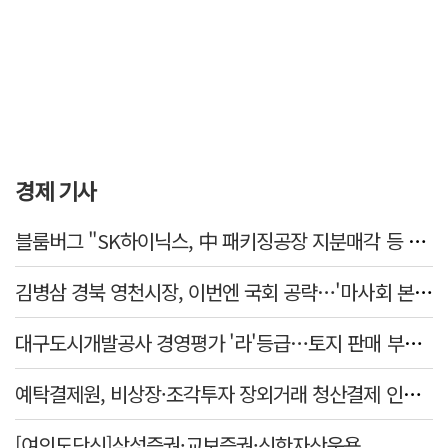
경제 기사
블룸버그 "SK하이닉스, 中 패키징공장 지분매각 등 검토"
김병삼 경북 영천시장, 이번엔 국회 공략…'마사회 본사 이전·광역교통망 확충' 요청
대구도시개발공사 경영평가 '라'등급…토지 판매 부진에 1년 만에 두 단계 '뚝'
예탁결제원, 비상장·조각투자 장외거래 청산결제 인프라 구축 착수…연내 가동
[여의도단신]삼성증권·교보증권·신한자산운용