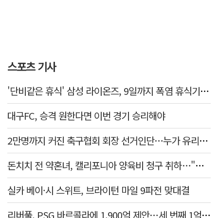
스포츠 기사
'단비같은 휴식' 삼성 라이온즈, 9일까지 폭염 휴식기에 재정비
대구FC, 승격 원한다면 이번 경기 승리해야
2만명까지 커진 축구협회 회장 선거인단…누가 유리할까
돈치치 전 약혼녀, 캘리포니아 양육비 청구 취하…"합의로 해결"
실카 베이·시 스위트, 브라이턴 마일 9파전 맞대결
리버풀, PSG 바르콜라에 1,900억 제안…세 번째 1억 파운드 영입 추진