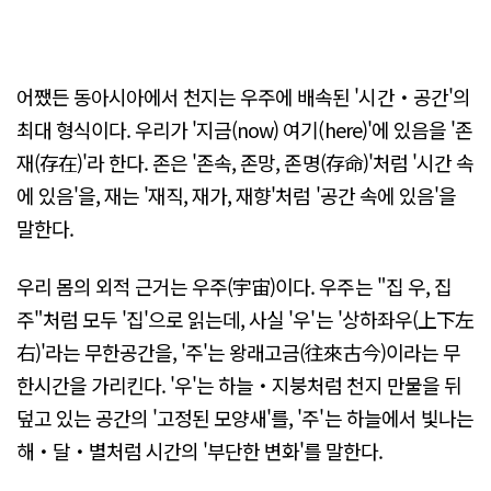
어쨌든 동아시아에서 천지는 우주에 배속된 '시간・공간'의
최대 형식이다. 우리가 '지금(now) 여기(here)'에 있음을 '존
재(存在)'라 한다. 존은 '존속, 존망, 존명(存命)'처럼 '시간 속
에 있음'을, 재는 '재직, 재가, 재향'처럼 '공간 속에 있음'을
말한다.
우리 몸의 외적 근거는 우주(宇宙)이다. 우주는 "집 우, 집
주"처럼 모두 '집'으로 읽는데, 사실 '우'는 '상하좌우(上下左
右)'라는 무한공간을, '주'는 왕래고금(往來古今)이라는 무
한시간을 가리킨다. '우'는 하늘・지붕처럼 천지 만물을 뒤
덮고 있는 공간의 '고정된 모양새'를, '주'는 하늘에서 빛나는
해・달・별처럼 시간의 '부단한 변화'를 말한다.