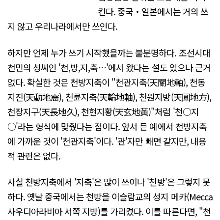
킨다. 중국・일본에서는 거의 쓰
지 않고 우리나라에서만 쓰인다.
하지만 언제 누가 쓰기 시작했을까는 불분명하다. 조선시대
천민의 성씨인 '천,방,지,축…'에서 왔다는 설도 있으나 근거
없다. 확실한 것은 천방지축이 "천관지축(天關地軸), 천동
지진(天動地震), 천륜지축(天輪地軸), 천원지방(天圓地方),
천장지구(天長地久), 천현지황(天玄地黃)"처럼 '천○지
○'라는 형식에 맞췄다는 점이다. 앞서 든 예에서 천방지축
에 가까운 것이 '천관지축'이다. '관'자만 빼면 같지만, 내용
적 관련은 없다.
사실 천방지축에서 '지축'은 많이 쓰이나 '천방'은 그렇지 못
하다. 옛날 중국에서는 천방을 이슬람교의 성지 메카(Mecca
사우디아라비아 서쪽 지방)를 가리켰다. 이를 따른다면, "천