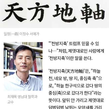
일정(一鼎) 이창수 서예가
"'천방지축' 트럼프 믿을 수 있
나…"처럼, 제멋대로인 사람에게
'천방지축'이란 말을 쓴다.
'천방지축(天方地軸)'은, "하늘
천, 네모 방, 땅 지, 중심축 축"으
로, "하늘 한구석으로 갔다 땅의
중심(축)으로 갔다가 한다"라는
최재목 영남대 철학과
뜻이다. 앞뒤 안 가리고 제멋대로
교수
덤벙덤벙 날뛰는 모양새를 가리