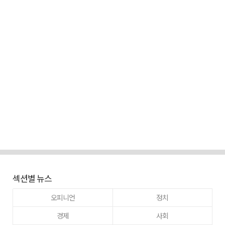
섹션별 뉴스
오피니언
정치
경제
사회