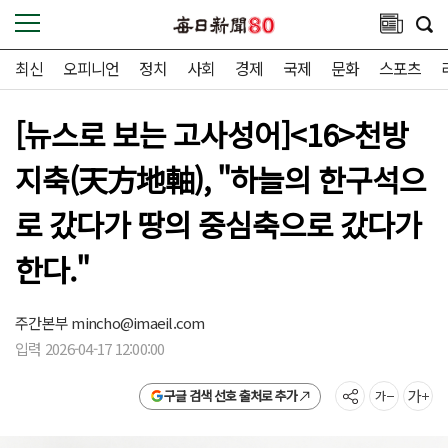
최신
오피니언
정치
사회
경제
국제
문화
스포츠
[뉴스로 보는 고사성어]<16>천방
지축(天方地軸), "하늘의 한구석으
로 갔다가 땅의 중심축으로 갔다가
한다."
주간본부
mincho@imaeil.com
입력 2026-04-17 12:00:00
구글 검색 선호 출처로 추가