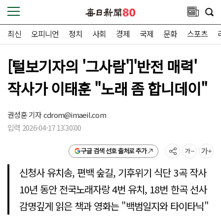
최신
오피니언
정치
사회
경제
국제
문화
스포츠
[털보기자의 '그사람']'반전 매력'
작사가 이태훈 "노래 좀 합니데이"
권성훈 기자
cdrom@imaeil.com
입력 2026-04-17 13:30:00
구글 검색 선호 출처로 추가
신청사 유치송, 편백 숲길, 기후위기 식단 3곡 작사
10년 동안 전국노래자랑 4번 유치, 18번 한곡 선사
감명깊게 읽은 책과 영화는 "백범일지와 타이타닉"