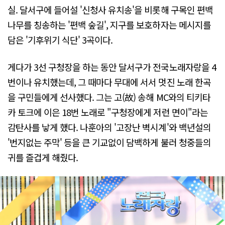
실. 달서구에 들어설 '신청사 유치송'을 비롯해 구목인 편백
나무를 칭송하는 '편백 숲길', 지구를 보호하자는 메시지를
담은 '기후위기 식단' 3곡이다.
게다가 3선 구청장을 하는 동안 달서구가 전국노래자랑을 4
번이나 유치했는데, 그 때마다 무대에 서서 멋진 노래 한곡
을 구민들에게 선사했다. 그는 고(故) 송해 MC와의 티키타
카 토크에 이은 18번 노래로 "구청장에게 저런 면이"라는
감탄사를 낳게 했다. 나훈아의 '고장난 벽시계'와 백년설의
'번지없는 주막' 등을 큰 기교없이 담백하게 불러 청중들의
귀를 즐겁게 해줬다.