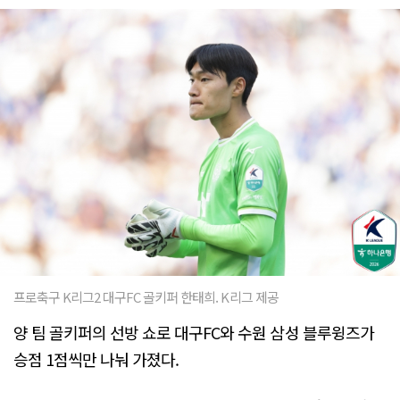
프로축구 K리그2 대구FC 골키퍼 한태희. K리그 제공
양 팀 골키퍼의 선방 쇼로 대구FC와 수원 삼성 블루윙즈가
승점 1점씩만 나눠 가졌다.