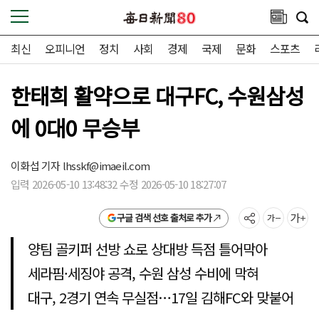
최신
오피니언
정치
사회
경제
국제
문화
스포츠
한태희 활약으로 대구FC, 수원삼성
에 0대0 무승부
이화섭 기자
lhsskf@imaeil.com
입력 2026-05-10 13:48:32 수정 2026-05-10 18:27:07
구글 검색 선호 출처로 추가
양팀 골키퍼 선방 쇼로 상대방 득점 틀어막아
세라핌·세징야 공격, 수원 삼성 수비에 막혀
대구, 2경기 연속 무실점…17일 김해FC와 맞붙어