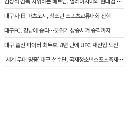
김상식 감독 지휘하는 베트남, 말레이시아와 현대컵 4강 격돌
대구시·日 마츠도시, 청소년 스포츠교류대회 진행
대구FC, 경남에 승리…분위기 상승시켜 승격까지
대구 출신 파이터 최두호, 8년 만에 UFC 재진입 도전
'세계 무대 명중' 대구 선수단, 국제청소년스포츠축제 금1·동4개