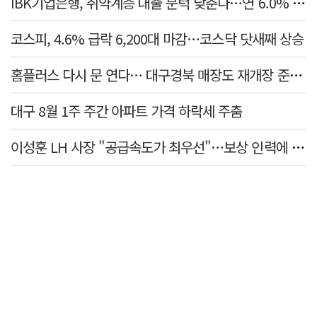
IBK기업은행, 취약계층 대출 문턱 낮춘다…연 6.0% 'i-ONE 햇살론 특례보증' 비대면 출시
코스피, 4.6% 급락 6,200대 마감…코스닥 닷새째 상승
홈플러스 다시 문 연다… 대구경북 매장도 재개장 준비 돌입
대구 8월 1주 주간 아파트 가격 하락세 주춤
이성훈 LH 사장 "공급속도가 최우선"…보상 인력에 정규직보다 후한 대우