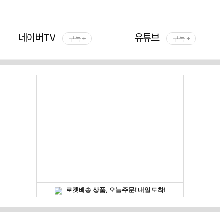
네이버TV
유튜브
구독 +
구독 +