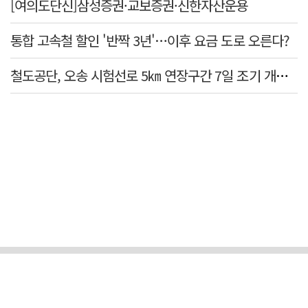
[여의도단신]삼성증권·교보증권·신한자산운용
통합 고속철 할인 '반짝 3년'…이후 요금 도로 오른다?
철도공단, 오송 시험선로 5㎞ 연장구간 7일 조기 개통…LA 메트로 사업 지원