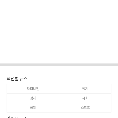
섹션별 뉴스
오피니언
정치
경제
사회
국제
스포츠