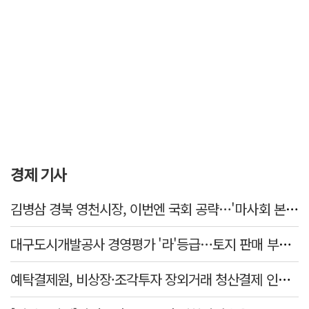
경제 기사
김병삼 경북 영천시장, 이번엔 국회 공략…'마사회 본사 이전·광역교통망 확충' 요청
대구도시개발공사 경영평가 '라'등급…토지 판매 부진에 1년 만에 두 단계 '뚝'
예탁결제원, 비상장·조각투자 장외거래 청산결제 인프라 구축 착수…연내 가동