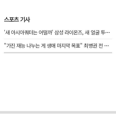
스포츠 기사
'새 아시아쿼터는 어떨까' 삼성 라이온즈, 새 얼굴 투수 미야모리 영입
"가진 재능 나누는 게 생애 마지막 목표" 최병권 전 대구체고 복싱 감독