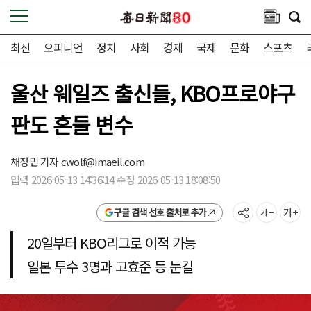
최신
오피니언
정치
사회
경제
국제
문화
스포츠
울산 웨일즈 출신들, KBO프로야구
판도 흔들 변수
채정민 기자
cwolf@imaeil.com
입력 2026-05-13 14:36:14 수정 2026-05-13 18:08:50
구글 검색 선호 출처로 추가
20일부터 KBO리그로 이적 가능
일본 투수 3명과 고효준 등 눈길