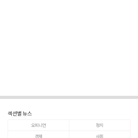
섹션별 뉴스
오피니언
정치
경제
사회