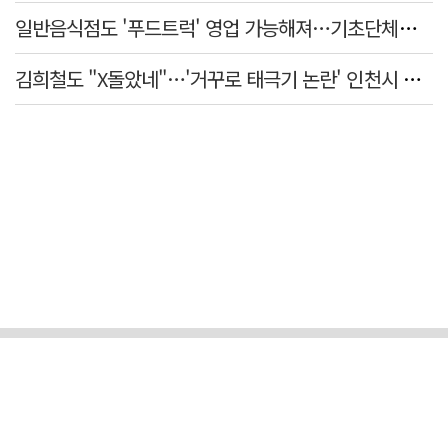
일반음식점도 '푸드트럭' 영업 가능해져…기초단체별 조례 개정 움직임
김희철도 "X돌았네"…'거꾸로 태극기 논란' 인천시 현수막, 이틀 만에 철거