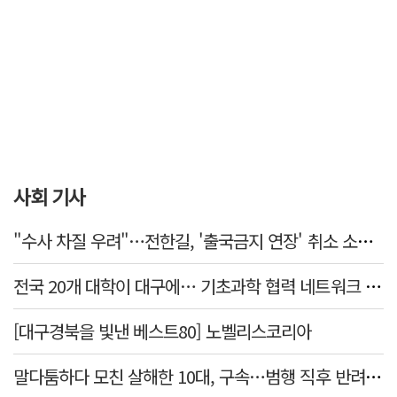
사회 기사
"수사 차질 우려"…전한길, '출국금지 연장' 취소 소송 패소
전국 20개 대학이 대구에… 기초과학 협력 네트워크 출범하다
[대구경북을 빛낸 베스트80] 노벨리스코리아
말다툼하다 모친 살해한 10대, 구속…범행 직후 반려견도 죽여