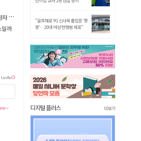
린이집 교사 2명 검찰 송치
 살려
"골프채로 YG 신사옥 출입문 '쾅
쾅'…20대 여성 현행범 체포"
소일까
디지털 플러스
더보기