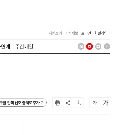
지면보기
기사제보
로그인
회원가입
·연예
주간매일
가
가
구글 검색 선호 출처로 추가