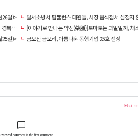
26일)>
달서소방서 펌뷸런스 대원들, 시장 음식점서 심정지 환자 생명
대 총장
[이야기로 만나는 약선(藥膳)]토마토는 과일일까, 채
25일)>
금오산 금오리, 아름다운 동행기업 25호 선정