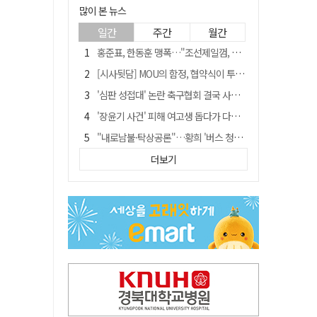
많이 본 뉴스
일간
주간
월간
홍준표, 한동훈 맹폭…"조선제일껌, 권력에 살고 권력에 죽었다"
[시사뒷담] MOU의 함정, 협약식이 투자 확정은 아니긴 해
'심판 성접대' 논란 축구협회 결국 사과…"깊이 반성, 쇄신하겠다"
'장윤기 사건' 피해 여고생 돕다가 다친 고교생, 의상자 인정
"내로남불·탁상공론"…황희 '버스 청년주택' 제안에 與 내부서도 쓴소리
"경로당 통장에 비밀번호가 적혀 있다"…전국 돌며 경로당 13곳 턴 30대 구속
더보기
휠체어 환자 발로 밀어 숨지게 한 70대 간병인…2심도 집행유예
예안향교 대성전, '국가지정 보물로 지정'
"침대에 결박, 탈진"…평생 교회서 산 11세 남아, 병원 이송 끝 숨져
거동 불편 모녀 덮친 새벽 화재…90대 어머니·60대 딸 숨져