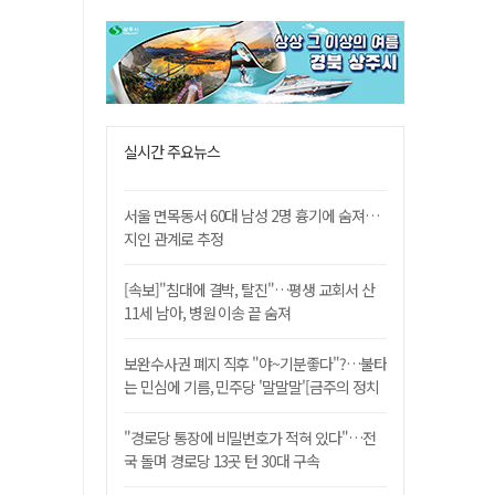
실시간 주요뉴스
서울 면목동서 60대 남성 2명 흉기에 숨져…
지인 관계로 추정
[속보]"침대에 결박, 탈진"…평생 교회서 산
11세 남아, 병원 이송 끝 숨져
보완수사권 폐지 직후 "야~기분좋다"?…불타
는 민심에 기름, 민주당 '말말말'[금주의 정치
舌전]
"경로당 통장에 비밀번호가 적혀 있다"…전
국 돌며 경로당 13곳 턴 30대 구속