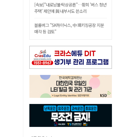
[속보]"내로남불·탁상공론"…황희 '버스 청년
주택' 제안에 與 내부서도 쓴소리
블룸버그 "SK하이닉스, 中 패키징공장 지분
매각 등 검토"