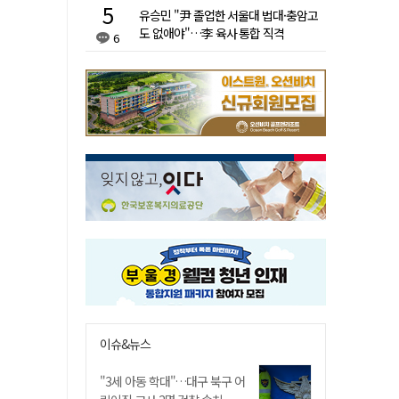
유승민 "尹 졸업한 서울대 법대·충암고
도 없애야"…李 육사 통합 직격
6
이슈&뉴스
"3세 아동 학대"…대구 북구 어