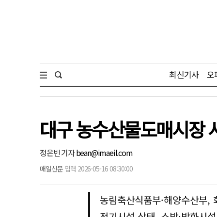
최신기사
오
대구 농수산물도매시장 시
정은빈 기자
bean@imaeil.com
매일신문
입력 2026-05-16 08:30:00
농림축산식품부·해양수산부, 
전기시설 상태, 소방·방화시설