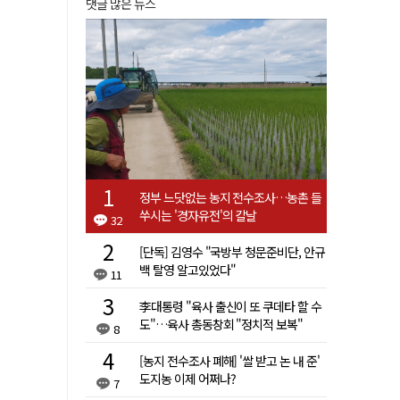
댓글 많은 뉴스
정부 느닷없는 농지 전수조사…농촌 들
쑤시는 '경자유전'의 칼날
32
[단독] 김영수 "국방부 청문준비단, 안규
백 탈영 알고있었다"
11
李대통령 "육사 출신이 또 쿠데타 할 수
도"…육사 총동창회 "정치적 보복"
8
[농지 전수조사 폐해] '쌀 받고 논 내 준'
도지농 이제 어쩌나?
7