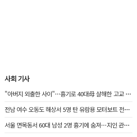
사회 기사
"아버지 외출한 사이"…흉기로 40대母 살해한 고교 자퇴생, 구속 기로에
전남 여수 오동도 해상서 5명 탄 유람용 모터보트 전복…2명 숨져
서울 면목동서 60대 남성 2명 흉기에 숨져…지인 관계로 추정