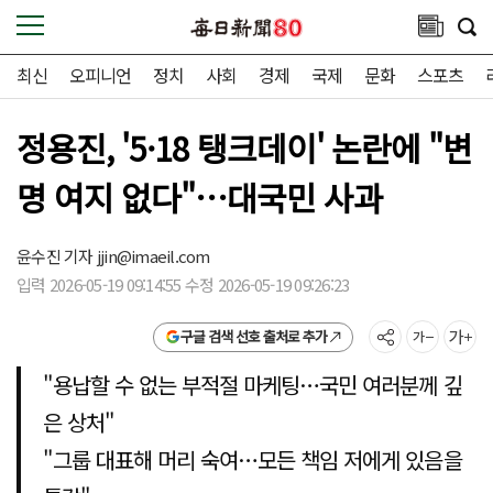
최신
오피니언
정치
사회
경제
국제
문화
스포츠
정용진, '5·18 탱크데이' 논란에 "변
명 여지 없다"…대국민 사과
윤수진 기자
jjin@imaeil.com
입력 2026-05-19 09:14:55 수정 2026-05-19 09:26:23
구글 검색 선호 출처로 추가
"용납할 수 없는 부적절 마케팅…국민 여러분께 깊
은 상처"
"그룹 대표해 머리 숙여…모든 책임 저에게 있음을