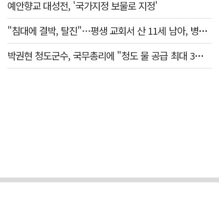
예안향교 대성전, '국가지정 보물로 지정'
"침대에 결박, 탈진"…평생 교회서 산 11세 남아, 병원 이송 끝 숨져
박권현 청도군수, 국무총리에 "청도 물 공급 최대 3만t 늘려달라"