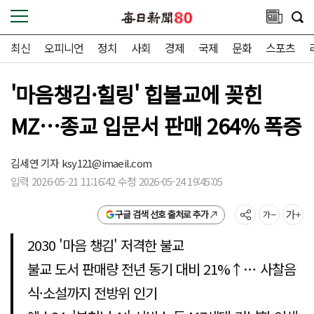
최신
오피니언
정치
사회
경제
국제
문화
스포츠
'마음챙김·힐링' 힙불교에 꽂힌
MZ…종교 입문서 판매 264% 폭증
김세연 기자
ksy121@imaeil.com
입력 2026-05-21 11:16:42 수정 2026-05-24 19:45:05
구글 검색 선호 출처로 추가
2030 '마음 챙김' 저격한 불교
불교 도서 판매량 전년 동기 대비 21%↑… 사찰음
식·소설까지 전방위 인기