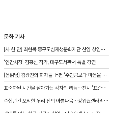
문화 기사
[차 한 잔] 최현묵 중구도심재생문화재단 신임 상임이사 "서문시장·경상감영 등 지역 자원 활용…문화의 일상화"
'인간시장' 김홍신 작가, 대구도서관서 특별 강연
[음읽남] 김광진의 화자들 上편 '주인공보다 마음을 쓴 사람'
표준화된 시간을 살아가는 각자의 리듬…전시 '표준시차'
수십년간 포착한 우리 산의 아름다움…강위원갤러리 '팔공·지리展' 개최