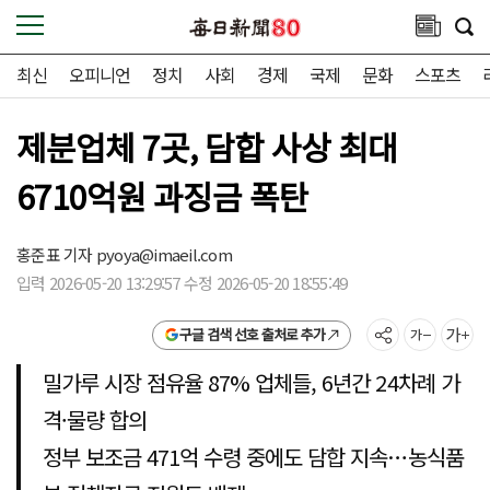
최신
오피니언
정치
사회
경제
국제
문화
스포츠
제분업체 7곳, 담합 사상 최대
6710억원 과징금 폭탄
홍준표 기자
pyoya@imaeil.com
입력 2026-05-20 13:29:57 수정 2026-05-20 18:55:49
구글 검색 선호 출처로 추가
밀가루 시장 점유율 87% 업체들, 6년간 24차례 가
격·물량 합의
정부 보조금 471억 수령 중에도 담합 지속…농식품