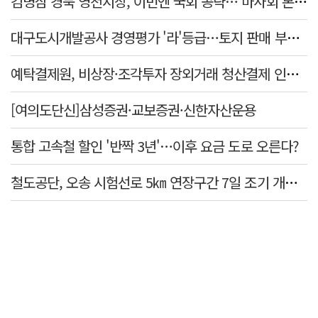
김병삼 경북 영천시장, 이번엔 국회 공략…'마사회 본사 이전·광역교통망 확충' 요청
대구도시개발공사 경영평가 '라'등급…토지 판매 부진에 1년 만에 두 단계 '뚝'
예탁결제원, 비상장·조각투자 장외거래 청산결제 인프라 구축 착수…연내 가동
[여의도단신]삼성증권·교보증권·신한자산운용
통합 고속철 할인 '반짝 3년'…이후 요금 도로 오른다?
철도공단, 오송 시험선로 5㎞ 연장구간 7일 조기 개통…LA 메트로 사업 지원