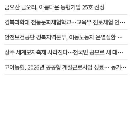
금오산 금오리, 아름다운 동행기업 25호 선정
경북과학대 전통문화체험학교…교육부 진로체험 인증기관 선정
안전보건공단 경북지역본부, 이동노동자 온열질환 예방 캠페인
상주 세계모자축제 사라진다…전국민 공모로 새 대표축제 발굴 나서
고아농협, 2026년 공공형 계절근로사업 성료… 농가 일손 부족 해소 '효자'