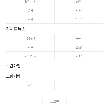
오피니언
정치
경제
사회
국제
스포츠
라이프 뉴스
부동산
문화
교육
건강
이웃사랑
동정
주간매일
고향사랑
구미
로그인