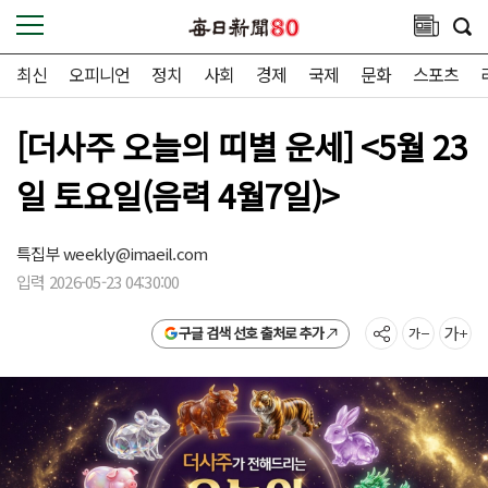
최신
오피니언
정치
사회
경제
국제
문화
스포츠
[더사주 오늘의 띠별 운세] <5월 23
일 토요일(음력 4월7일)>
특집부
weekly@imaeil.com
입력 2026-05-23 04:30:00
구글 검색 선호 출처로 추가