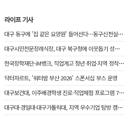
라이프 기사
대구 동구에 '집 같은 요양원' 들어선다…동구신천실버홈 10일 개원
대구시민전문장례식장, 대구 북구청에 이웃돕기 성금 1천만 원 기탁
한국장학재단-iM뱅크, 직업계고 청년 취업·지역 정착 지원 맞손
닥터자르트, '워터밤 부산 2026' 스폰서십 부스 운영
대구보건대, 이주배경학생 진로·직업체험 프로그램 7년 연속 운영
대구대·경일대·대구가톨릭대, 지역 우수기업 탐방 캠프 개최