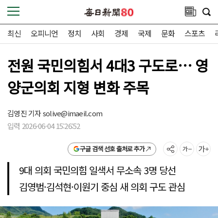
최신
오피니언
정치
사회
경제
국제
문화
스포츠
전원 국민의힘서 4대3 구도로… 영
양군의회 지형 변화 주목
김영진 기자
solive@imaeil.com
입력 2026-06-04 15:26:52
구글 검색 선호 출처로 추가
9대 의회 국민의힘 일색서 무소속 3명 당선
김영범·김석현·이원기 중심 새 의회 구도 관심