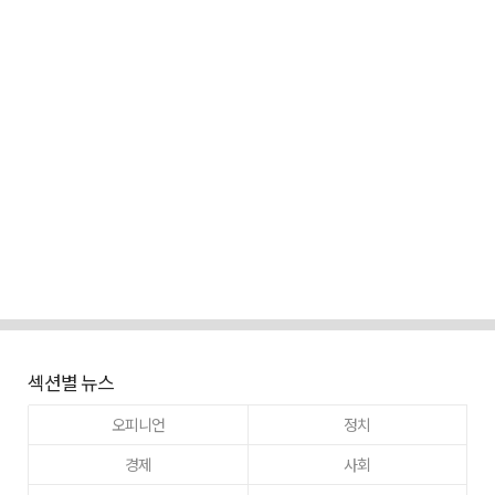
섹션별 뉴스
오피니언
정치
경제
사회