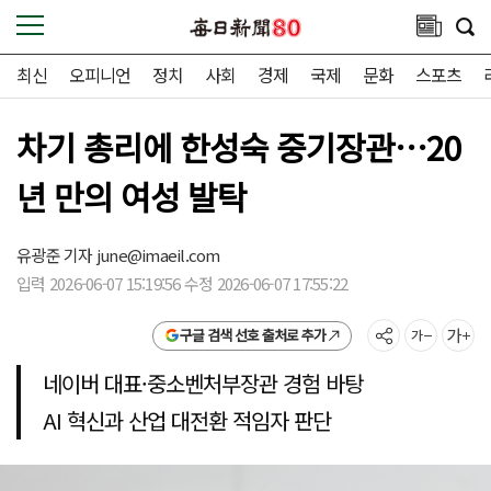
최신
오피니언
정치
사회
경제
국제
문화
스포츠
차기 총리에 한성숙 중기장관…20
년 만의 여성 발탁
유광준 기자
june@imaeil.com
입력 2026-06-07 15:19:56 수정 2026-06-07 17:55:22
구글 검색 선호 출처로 추가
네이버 대표·중소벤처부장관 경험 바탕
AI 혁신과 산업 대전환 적임자 판단