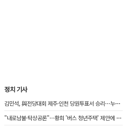
정치 기사
김민석, 與전당대회 제주·인천 당원투표서 승리…누적 득표는 '초박빙'
"내로남불·탁상공론"…황희 '버스 청년주택' 제안에 與 내부서도 쓴소리