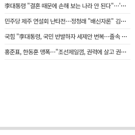
李대통령 "결혼 때문에 손해 보는 나라 안 된다"…'결혼 페널티' 22개 손본다
민주당 제주 연설회 난타전…정청래 "배신자론" 김민석 "관리 무능"
국힘 "李대통령, 국민 반발하자 세제안 번복…졸속 국정 즉각 중단"
홍준표, 한동훈 맹폭…"조선제일껌, 권력에 살고 권력에 죽었다"