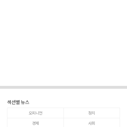
섹션별 뉴스
오피니언
정치
경제
사회