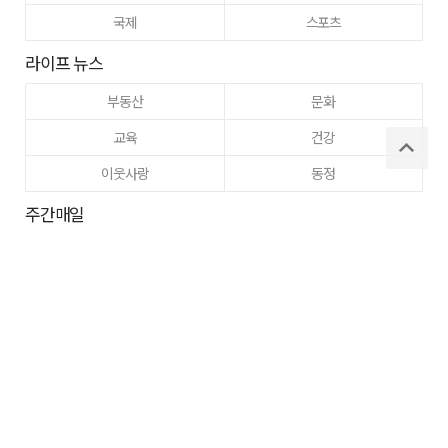
국제
스포츠
라이프 뉴스
부동산
문화
교육
건강
이웃사랑
동정
주간매일
고향사랑
구미
로그인
사이트맵
RSS