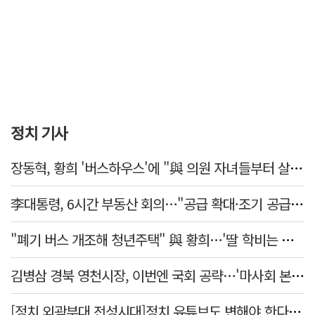
정치 기사
장동혁, 황희 '버스하우스'에 "與 의원 자녀들부터 살아보면 어떨까?"
李대통령, 6시간 부동산 회의…"공급 확대·조기 공급 과감히 실천"
"폐기 버스 개조해 청년주택" 與 황희…'딸 학비는 年 4200만원'
김병삼 경북 영천시장, 이번엔 국회 공략…'마사회 본사 이전·광역교통망 확충' 요청
[정치 외곽부대 전성시대]정치 유튜브도 변해야 한다 "화합과 존중"