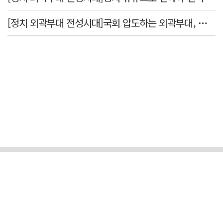
[정치 외곽부대 전성시대]국회 압도하는 외곽부대, 목소리 왜 커지나?