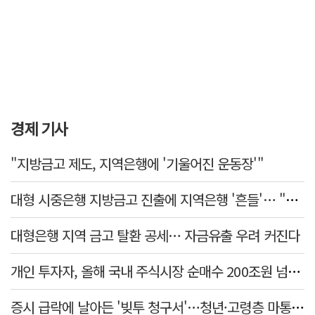
경제 기사
"지방금고 제도, 지역은행에 '기울어진 운동장'"
대형 시중은행 지방금고 진출에 지역은행 '흔들'… "생태계 보호 장치 필요"
대형은행 지역 금고 탈환 공세… 자금유출 우려 커진다
개인 투자자, 올해 국내 주식시장 순매수 200조원 넘었다
증시 급락에 날아든 '빚투 청구서'…청년·고령층 마통 연체↑