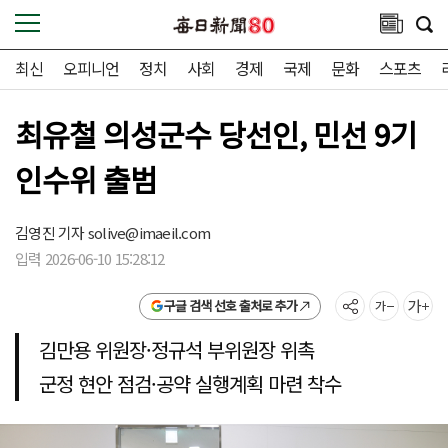
최신
오피니언
정치
사회
경제
국제
문화
스포츠
최유철 의성군수 당선인, 민선 9기
인수위 출범
김영진 기자
solive@imaeil.com
입력 2026-06-10 15:28:12
구글 검색 선호 출처로 추가
김만용 위원장·정규석 부위원장 위촉
군정 현안 점검·공약 실행계획 마련 착수