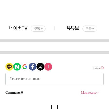
네이버TV
유튜브
구독 +
구독 +