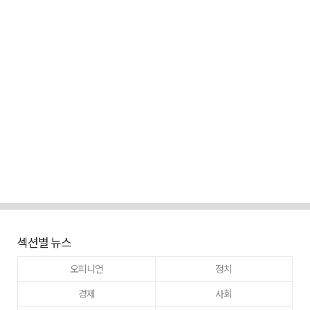
섹션별 뉴스
오피니언
정치
경제
사회