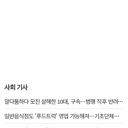
사회 기사
말다툼하다 모친 살해한 10대, 구속…범행 직후 반려견도 죽여
일반음식점도 '푸드트럭' 영업 가능해져…기초단체별 조례 개정 움직임