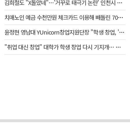
김희철도 "X돌았네"…'거꾸로 태극기 논란' 인천시 현수막, 이틀 만에 철거
치매노인 예금 수천만원 체크카드 이용해 빼돌린 70대 간병인, 집행유예
윤정현 영남대 YUnicorn창업지원단장 "학생 창업, '팀 빌딩'이 제일 중요"
"취업 대신 창업" 대학가 학생 창업 다시 기지개… 창업자·기업·매출 동반 성장