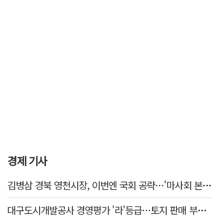
경제 기사
김병삼 경북 영천시장, 이번엔 국회 공략…'마사회 본사 이전·광역교통망 확충' 요청
대구도시개발공사 경영평가 '라'등급…토지 판매 부진에 1년 만에 두 단계 '뚝'