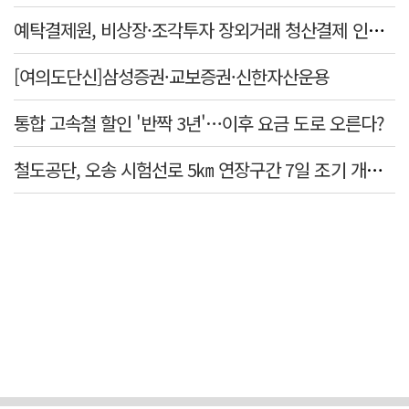
예탁결제원, 비상장·조각투자 장외거래 청산결제 인프라 구축 착수…연내 가동
[여의도단신]삼성증권·교보증권·신한자산운용
통합 고속철 할인 '반짝 3년'…이후 요금 도로 오른다?
철도공단, 오송 시험선로 5㎞ 연장구간 7일 조기 개통…LA 메트로 사업 지원