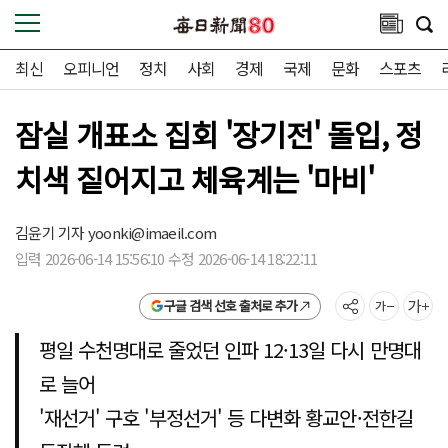
최신
오피니언
정치
사회
경제
국제
문화
스포츠
잠실 개표소 집회 '장기전' 돌입, 정
치색 짙어지고 체육계는 '마비'
김윤기 기자
yoonki@imaeil.com
입력 2026-06-14 15:56:10 수정 2026-06-14 18:22:11
구글 검색 선호 출처로 추가
평일 수천명대로 줄었던 인파 12·13일 다시 만명대
로 늘어
'재선거' 구호 '부정선거' 등 다변화 황교안·전한길