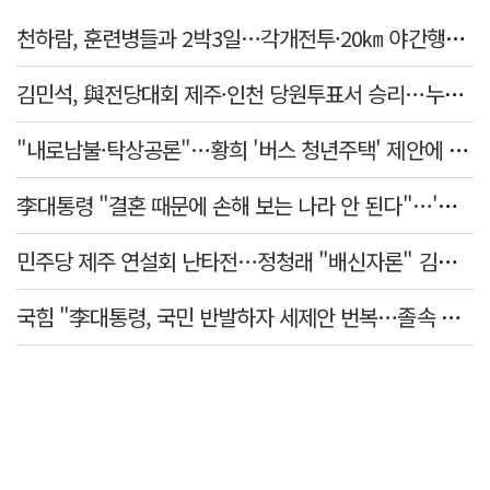
천하람, 훈련병들과 2박3일…각개전투·20㎞ 야간행군 체험
김민석, 與전당대회 제주·인천 당원투표서 승리…누적 득표는 '초박빙'
"내로남불·탁상공론"…황희 '버스 청년주택' 제안에 與 내부서도 쓴소리
李대통령 "결혼 때문에 손해 보는 나라 안 된다"…'결혼 페널티' 22개 손본다
민주당 제주 연설회 난타전…정청래 "배신자론" 김민석 "관리 무능"
국힘 "李대통령, 국민 반발하자 세제안 번복…졸속 국정 즉각 중단"