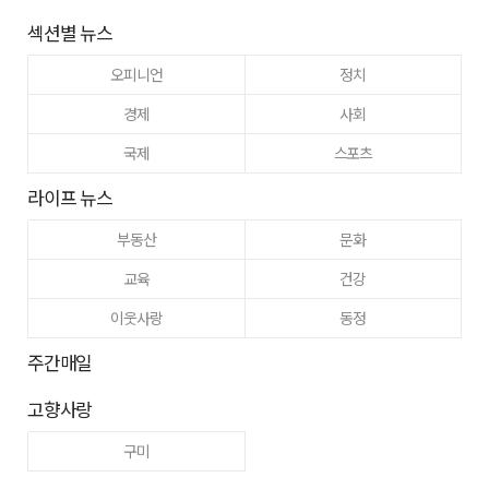
섹션별 뉴스
오피니언
정치
경제
사회
국제
스포츠
라이프 뉴스
부동산
문화
교육
건강
이웃사랑
동정
주간매일
고향사랑
구미