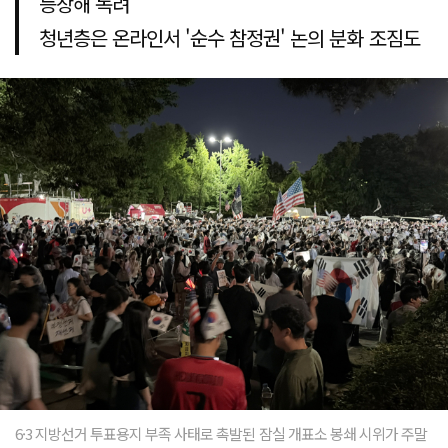
등장해 독려
청년층은 온라인서 '순수 참정권' 논의 분화 조짐도
6·3 지방선거 투표용지 부족 사태로 촉발된 잠실 개표소 봉쇄 시위가 주말