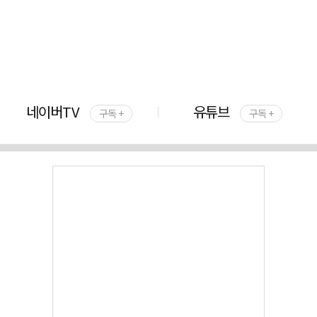
네이버TV
유튜브
구독 +
구독 +