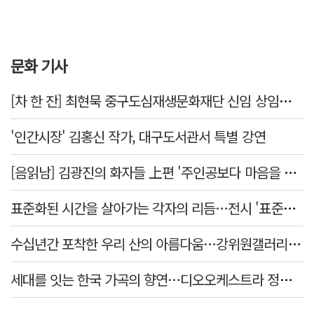
문화 기사
[차 한 잔] 최현묵 중구도심재생문화재단 신임 상임이사 "서문시장·경상감영 등 지역 자원 활용…문화의 일상화"
'인간시장' 김홍신 작가, 대구도서관서 특별 강연
[음읽남] 김광진의 화자들 上편 '주인공보다 마음을 쓴 사람'
표준화된 시간을 살아가는 각자의 리듬…전시 '표준시차'
수십년간 포착한 우리 산의 아름다움…강위원갤러리 '팔공·지리展' 개최
세대를 잇는 한국 가곡의 향연…디오오케스트라 정기연주회 '노래의 날개 위에'