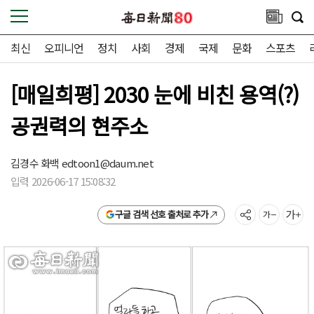
최신
오피니언
정치
사회
경제
국제
문화
스포츠
[매일희평] 2030 눈에 비친 용역(?)
공권력의 현주소
김경수 화백
edtoon1@daum.net
입력 2026-06-17 15:08:32
구글 검색 선호 출처로 추가