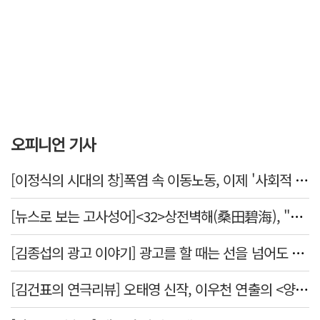
오피니언 기사
[이정식의 시대의 창]폭염 속 이동노동, 이제 '사회적 위험 관리'로 전환할 때
[뉴스로 보는 고사성어]<32>상전벽해(桑田碧海), "뽕나무밭이 푸른 바다가 되었다."
[김종섭의 광고 이야기] 광고를 할 때는 선을 넘어도 좋습니다.
[김건표의 연극리뷰] 오태영 신작, 이우천 연출의 <양은 양순하다>"국민을 온순한 양으로 길들이는 전체주의적 정치의 알레고리"