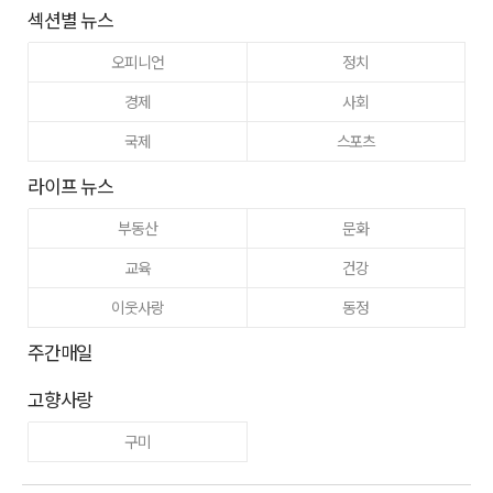
섹션별 뉴스
오피니언
정치
경제
사회
국제
스포츠
라이프 뉴스
부동산
문화
교육
건강
이웃사랑
동정
주간매일
고향사랑
구미