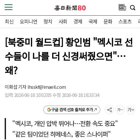
최신
오피니언
정치
사회
경제
국제
문화
스포츠
[북중미 월드컵] 황인범 "멕시코 선
수들이 나를 더 신경써줬으면"…
왜?
이화섭 기자
lhsskf@imaeil.com
입력 2026-06-18 10:02:05 수정 2026-06-18 18:33:34
구글 검색 선호 출처로 추가
"멕시코, 개인 압박 뛰어나…전환 속도 중요"
"같은 팀이었던 히메네스, 좋은 스나이퍼"