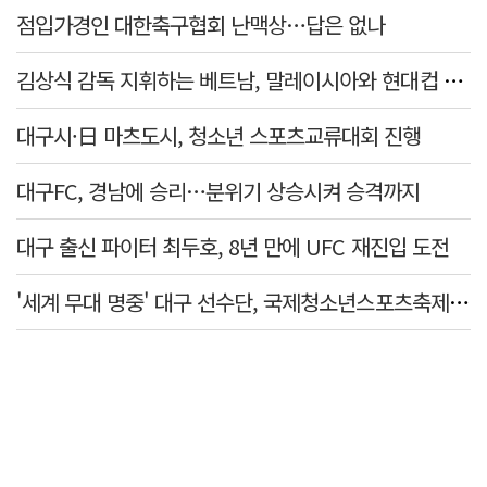
점입가경인 대한축구협회 난맥상…답은 없나
김상식 감독 지휘하는 베트남, 말레이시아와 현대컵 4강 격돌
대구시·日 마츠도시, 청소년 스포츠교류대회 진행
대구FC, 경남에 승리…분위기 상승시켜 승격까지
대구 출신 파이터 최두호, 8년 만에 UFC 재진입 도전
'세계 무대 명중' 대구 선수단, 국제청소년스포츠축제 금1·동4개