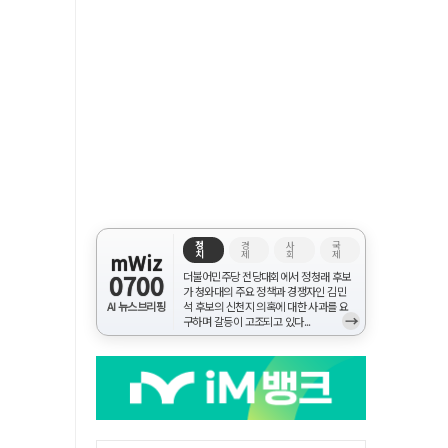
정
경
사
국
치
제
회
제
mWiz
0700
더불어민주당 전당대회에서 정청래 후보
가 청와대의 주요 정책과 경쟁자인 김민
AI 뉴스브리핑
석 후보의 신천지 의혹에 대한 사과를 요
→
구하며 갈등이 고조되고 있다...