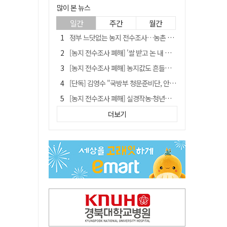
많이 본 뉴스
일간
주간
월간
정부 느닷없는 농지 전수조사…농촌 들쑤시는 '경자유전'의 칼날
[농지 전수조사 폐해] '쌀 받고 논 내 준' 도지농 이제 어쩌나?
[농지 전수조사 폐해] 농지값도 흔들리나…"도지 막히면 헐값 매물 나올 수도"
[단독] 김영수 "국방부 청문준비단, 안규백 탈영 알고있었다"
[농지 전수조사 폐해] 실경작농·청년농 부담도 커진다
[기고] 대구 미래는 금호강·팔공산에 있다
더보기
청도군정 '두 시어머니'가 되어서는 안된다
타는 목마름 청도, 해 저문 저수지 둑에 군수가 서 있었다
"상법개정해도 주주가 '봉'"…하이닉스 솔리다임 상장설에 술렁[개미와글와글]
임시휴업 들어갔던 홈플러스 영주점, 7일 영업 재개…지하 1층만 운영