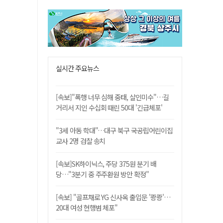
실시간 주요뉴스
[속보]"폭행 너무 심해 중태, 살인미수"…길
거리서 지인 수십회 때린 50대 '긴급체포'
"3세 아동 학대"…대구 북구 국공립어린이집
교사 2명 검찰 송치
[속보]SK하이닉스, 주당 375원 분기 배
당…"3분기 중 주주환원 방안 확정"
[속보] "골프채로 YG 신사옥 출입문 '쾅쾅'…
20대 여성 현행범 체포"