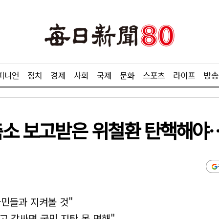
피니언
정치
경제
사회
국제
문화
스포츠
라이프
방송
축소 보고받은 위철환 탄핵해야…
민들과 지켜볼 것"
 감싸면 국민 지탄 못 면해"