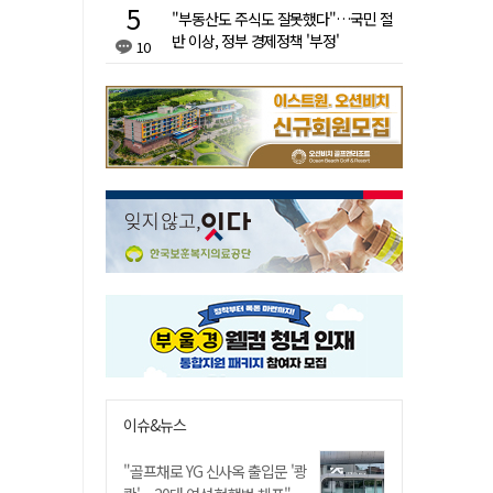
"부동산도 주식도 잘못했다"…국민 절
반 이상, 정부 경제정책 '부정'
10
이슈&뉴스
"골프채로 YG 신사옥 출입문 '쾅