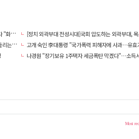
 존중"
[정치 외곽부대 전성시대]국회 압도하는 외곽부대, 목소리 왜 커지
방의 북소리
고개 숙인 李대통령 "국가폭력 피해자에 사과…유효기간 없는 
명
나경원 "장기보유 1주택자 세금폭탄 막겠다"…소득세법 개정안