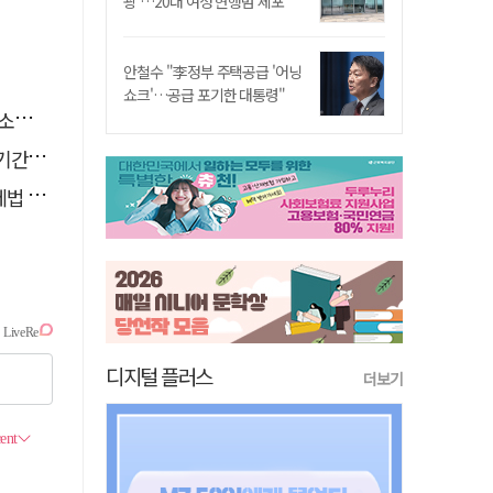
쾅'…20대 여성 현행범 체포"
안철수 "李정부 주택공급 '어닝
쇼크'…공급 포기한 대통령"
나?
책임"
 발의
디지털 플러스
더보기