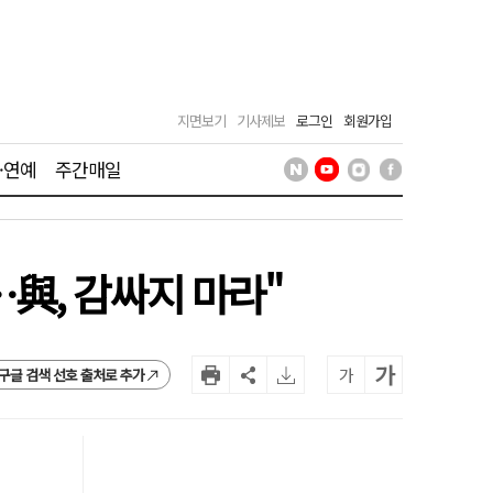
지면보기
기사제보
로그인
회원가입
·연예
주간매일
與, 감싸지 마라"
가
가
구글 검색 선호 출처로 추가