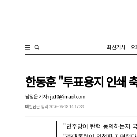
최신기사
오
한동훈 "투표용지 인쇄 
남정운 기자
nju10@imaeil.com
매일신문
입력 2026-06-18 14:17:33
"민주당이 탄핵 동의하는지 국
"李대통령이 위철환 지명했다고