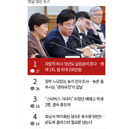
댓글 많은 뉴스
자발적 퇴사 청년도 실업급여 준다…생
애 1회, 월 최대 100만원
27
정부 느닷없는 농지 전수조사…농촌 들
쑤시는 '경자유전'의 칼날
26
"스타벅스 가야지" 외쳤던 배재고 학생
2명, 결국 중징계
18
호남서 백지화된 댐 6곳 용수량 69만t…
반도체 클러스터 필요량 넘는다
16