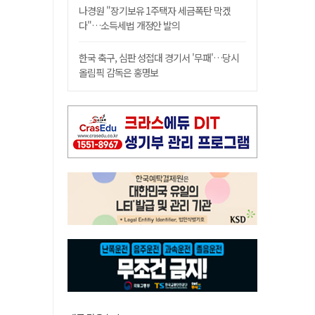
나경원 "장기보유 1주택자 세금폭탄 막겠
다"…소득세법 개정안 발의
한국 축구, 심판 성접대 경기서 '무패'…당시
올림픽 감독은 홍명보