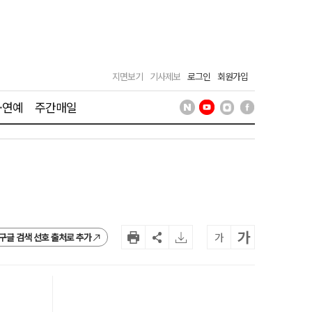
지면보기
기사제보
로그인
회원가입
·연예
주간매일
가
가
구글 검색 선호 출처로 추가