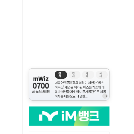
정
경
사
국
치
제
회
제
mWiz
0700
더불어민주당 황희 의원이 제안한 '버스
하우스' 개념은 폐기된 버스를 개조해 대
AI 뉴스브리핑
학가 청년들에게 임시 주거공간으로 제공
→
하자는 내용으로, 네덜란...