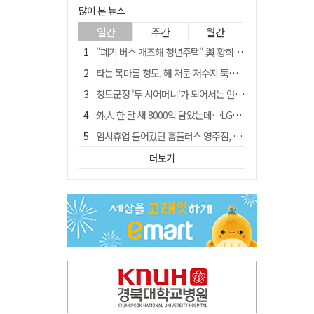
많이 본 뉴스
일간
주간
월간
"폐기 버스 개조해 청년주택" 與 황희…'딸 학비는 年 4200만원'
타는 목마름 청도, 해 저문 저수지 둑에 군수가 서 있었다
청도군정 '두 시어머니'가 되어서는 안된다
外人 한 달 새 8000억 담았는데…LG이노텍 목표주가는 왜 엇갈릴까
임시휴업 들어갔던 홈플러스 영주점, 7일 영업 재개…지하 1층만 운영
신세계사이먼, 대구 아울렛 토지매매 계약 체결… 사업 본궤도
더보기
SK하이닉스, 주당 375원 분기 배당 공시…"3분기 중 주주환원 방안 확정"
이의준 전 경북도 새마을봉사과장, 제28대 울릉군 부군수 취임
"상법개정해도 주주가 '봉'"…하이닉스 솔리다임 상장설에 술렁[개미와글와글]
전북 경찰 간부 '女교사 몰카' 아들 폰 부수고…"처벌 못하는 사안" 내부망에 글