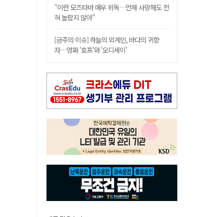
"이란 모즈타바 매우 위독…언제 사망해도 전
혀 놀랍지 않아"
[금주의 이슈] 하늘의 외계인, 바다의 귀향
자…영화 '호프'와 '오디세이'