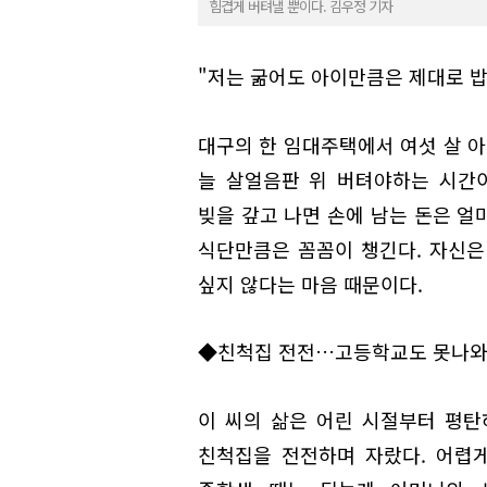
힘겹게 버텨낼 뿐이다. 김우정 기자
"저는 굶어도 아이만큼은 제대로 밥
대구의 한 임대주택에서 여섯 살 아
늘 살얼음판 위 버텨야하는 시간
빚을 갚고 나면 손에 남는 돈은 얼
식단만큼은 꼼꼼이 챙긴다. 자신은
싶지 않다는 마음 때문이다.
◆친척집 전전…고등학교도 못나
이 씨의 삶은 어린 시절부터 평탄
친척집을 전전하며 자랐다. 어렵