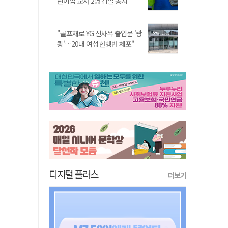
린이집 교사 2명 검찰 송치
"골프채로 YG 신사옥 출입문 '쾅
쾅'…20대 여성 현행범 체포"
디지털 플러스
더보기