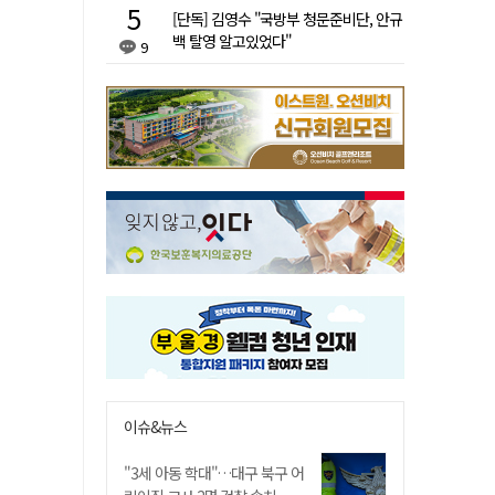
[단독] 김영수 "국방부 청문준비단, 안규
백 탈영 알고있었다"
9
이슈&뉴스
"3세 아동 학대"…대구 북구 어