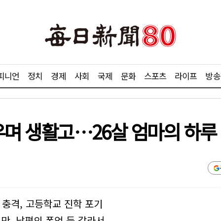
피니언
정치
경제
사회
국제
문화
스포츠
라이프
방송
우며 생활고…26살 엄마의 하루
 충격, 고등학교 진학 포기
만, 남편의 폭언 등 갈라서