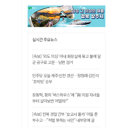
실시간 주요뉴스
[속보] '외도 의심' 아내 화장실에 묶고 불에 달
군 공구로 고문…남편 검거
민주당 오늘 제주·인천 경선…정청래·김민석
'초박빙' 승부
장동혁, 황희 '버스하우스'에 "與 의원 자녀들
부터 살아보면 어떨까?"
[속보] 전북 경찰 간부 '女교사 몰카' 아들 폰
부수고…"처벌 못하는 사안" 내부망에 글