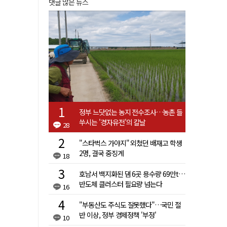
댓글 많은 뉴스
정부 느닷없는 농지 전수조사…농촌 들
쑤시는 '경자유전'의 칼날
28
"스타벅스 가야지" 외쳤던 배재고 학생
2명, 결국 중징계
18
호남서 백지화된 댐 6곳 용수량 69만t…
반도체 클러스터 필요량 넘는다
16
"부동산도 주식도 잘못했다"…국민 절
반 이상, 정부 경제정책 '부정'
10