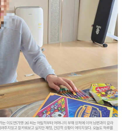
는 이도연(가명·26) 씨는 어릴적부터 어머니의 부재 상처에 이어 남편과의 갈라
 물려주지않고 잘키워보고 싶지만 재정, 건강적 상황이 여의치않다. 오늘도 하루를