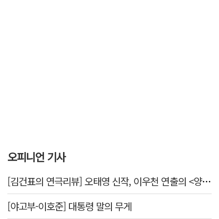
오피니언 기사
[김건표의 연극리뷰] 오태영 신작, 이우천 연출의 <양은 양순하다>"국민을 온순한 양으로 길들이는 전체주의적 정치의 알레고리"
[야고부-이호준] 대통령 말의 무게