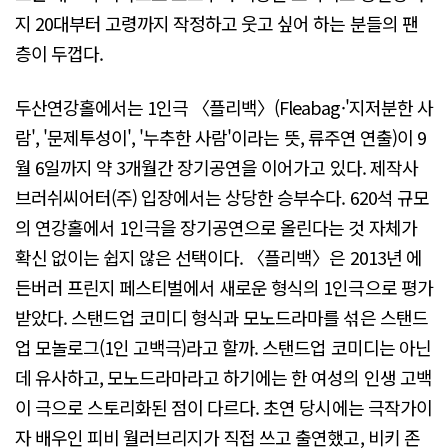
지 20대부터 고령까지 작정하고 웃고 싶어 하는 분들의 팬
층이 두껍다.
두산연강홀에서는 1인극 〈플리백〉(Fleabag·'지저분한 사
람', '문제투성이', '누추한 사람'이라는 뜻, 류주연 연출)이 9
월 6일까지 약 3개월간 장기공연을 이어가고 있다. 제작사
브러쉬씨어터(주) 입장에서는 상당한 승부수다. 620석 규모
의 연강홀에서 1인극을 장기공연으로 올린다는 것 자체가
확신 없이는 쉽지 않은 선택이다. 〈플리백〉은 2013년 에
든버러 프린지 페스티벌에서 새로운 형식의 1인극으로 평가
받았다. 스탠드업 코미디 형식과 모노드라마를 섞은 스탠드
업 모놀로그(1인 고백극)라고 할까. 스탠드업 코미디는 아닌
데 유사하고, 모노드라마라고 하기에는 한 여성의 인생 고백
이 극으로 스토리화된 점이 다르다. 초연 당시에는 극작가이
자 배우인 피비 월러브리지가 직접 쓰고 출연했고, 비키 존