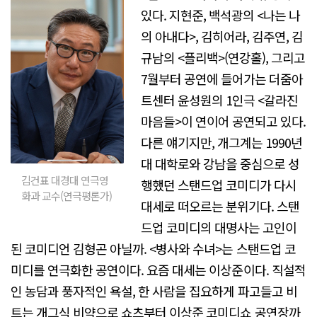
있다. 지현준, 백석광의 <나는 나
의 아내다>, 김히어라, 김주연, 김
규남의 <플리백>(연강홀), 그리고
7월부터 공연에 들어가는 더줌아
트센터 윤성원의 1인극 <갈라진
마음들>이 연이어 공연되고 있다.
다른 얘기지만, 개그계는 1990년
대 대학로와 강남을 중심으로 성
김건표 대경대 연극영
행했던 스탠드업 코미디가 다시
화과 교수(연극평론가)
대세로 떠오르는 분위기다. 스탠
드업 코미디의 대명사는 고인이
된 코미디언 김형곤 아닐까. <병사와 수녀>는 스탠드업 코
미디를 연극화한 공연이다. 요즘 대세는 이상준이다. 직설적
인 농담과 풍자적인 욕설, 한 사람을 집요하게 파고들고 비
트는 개그식 비약으로 쇼츠부터 이상준 코미디쇼 공연장까