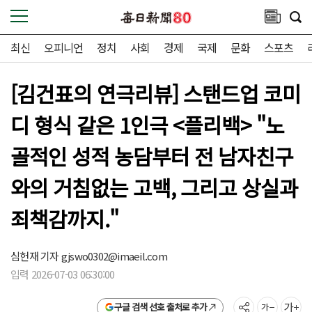
최신
오피니언
정치
사회
경제
국제
문화
스포츠
[김건표의 연극리뷰] 스탠드업 코미
디 형식 같은 1인극 <플리백> "노
골적인 성적 농담부터 전 남자친구
와의 거침없는 고백, 그리고 상실과
죄책감까지."
심헌재 기자
gjswo0302@imaeil.com
입력 2026-07-03 06:30:00
구글 검색 선호 출처로 추가