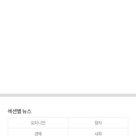
섹션별 뉴스
오피니언
정치
경제
사회