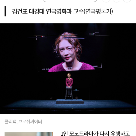
김건표 대경대 연극영화과 교수(연극평론가)
플리백, 브로쉬씨어터
1인 모노드라마가 다시 유행하고