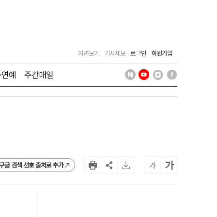
지면보기
기사제보
로그인
회원가입
·연예
주간매일
가
가
구글 검색 선호 출처로 추가