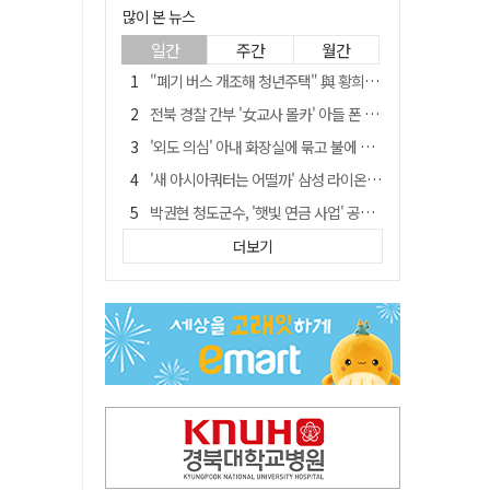
많이 본 뉴스
일간
주간
월간
"폐기 버스 개조해 청년주택" 與 황희…'딸 학비는 年 4200만원'
전북 경찰 간부 '女교사 몰카' 아들 폰 부수고…"처벌 못하는 사안" 내부망에 글
'외도 의심' 아내 화장실에 묶고 불에 달군 공구로 고문…남편 검거
'새 아시아쿼터는 어떨까' 삼성 라이온즈, 새 얼굴 투수 미야모리 영입
박권현 청도군수, '햇빛 연금 사업' 공약 시동걸어
홍준표, 한동훈 맹폭…"조선제일껌, 권력에 살고 권력에 죽었다"
더보기
김병삼 경북 영천시장, 이번엔 국회 공략…'마사회 본사 이전·광역교통망 확충' 요청
[시사뒷담] MOU의 함정, 협약식이 투자 확정은 아니긴 해
봉화서 주택 에어컨 실외기에서 시작된 불… 주택 화재로 번져
경찰, 9월 초부터 상피제 전격 실시…가족 사건 수사 못해