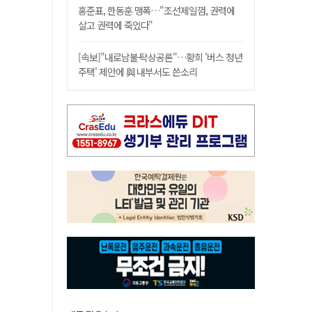
홍준표, 한동훈 맹폭…"조선제일껌, 권력에
살고 권력에 죽었다"
[속보]"내로남불·탁상공론"…황희 '버스 청년
주택' 제안에 與 내부서도 쓴소리