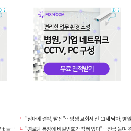
"침대에 결박, 탈진"…평생 교회서 산 11세 남아, 병원 이송 끝
려달라"
"경로당 통장에 비밀번호가 적혀 있다"…전국 돌며 경로당 13곳 턴 30대