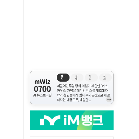
정
경
사
국
치
제
회
제
mWiz
0700
더불어민주당 황희 의원이 제안한 '버스
하우스' 개념은 폐기된 버스를 개조해 대
AI 뉴스브리핑
학가 청년들에게 임시 주거공간으로 제공
→
하자는 내용으로, 네덜란...