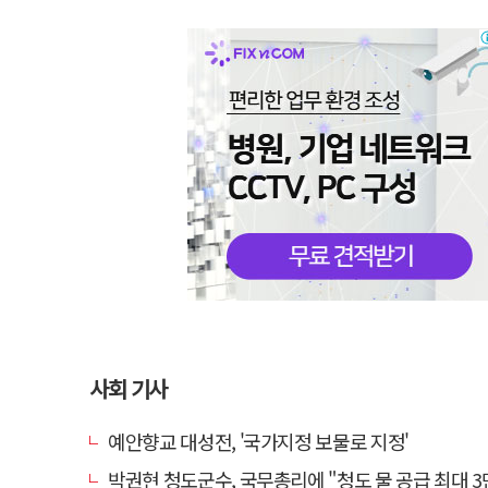
사회 기사
예안향교 대성전, '국가지정 보물로 지정'
박권현 청도군수, 국무총리에 "청도 물 공급 최대 3만t 늘