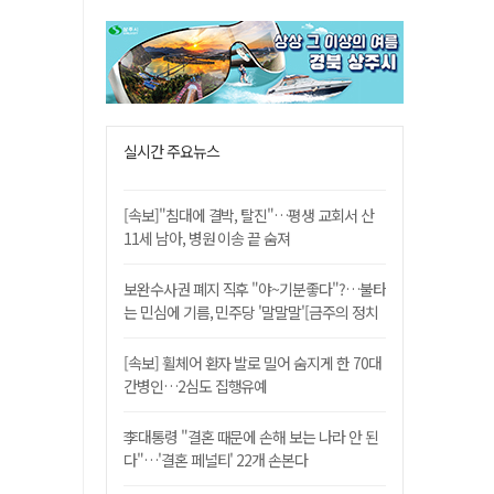
실시간 주요뉴스
[속보]"침대에 결박, 탈진"…평생 교회서 산
11세 남아, 병원 이송 끝 숨져
보완수사권 폐지 직후 "야~기분좋다"?…불타
는 민심에 기름, 민주당 '말말말'[금주의 정치
舌전]
[속보] 휠체어 환자 발로 밀어 숨지게 한 70대
간병인…2심도 집행유예
李대통령 "결혼 때문에 손해 보는 나라 안 된
다"…'결혼 페널티' 22개 손본다