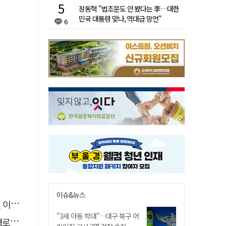
장동혁 "법조문도 안 봤다는 李…대한
민국 대통령 맞나, 역대급 망언"
6
이슈&뉴스
 숨져
"3세 아동 학대"…대구 북구 어
 구속