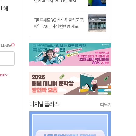
린이집 교사 2명 검찰 송치
긴 해
"골프채로 YG 신사옥 출입문 '쾅
쾅'…20대 여성 현행범 체포"
디지털 플러스
더보기