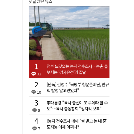
댓글 많은 뉴스
정부 느닷없는 농지 전수조사…농촌 들
쑤시는 '경자유전'의 칼날
32
[단독] 김영수 "국방부 청문준비단, 안규
백 탈영 알고있었다"
10
李대통령 "육사 출신이 또 쿠데타 할 수
도"…육사 총동창회 "정치적 보복"
8
[농지 전수조사 폐해] '쌀 받고 논 내 준'
도지농 이제 어쩌나?
7