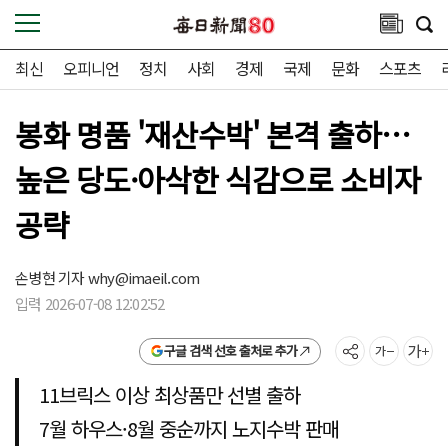
최신
오피니언
정치
사회
경제
국제
문화
스포츠
봉화 명품 '재산수박' 본격 출하…
높은 당도·아삭한 식감으로 소비자
공략
손병현 기자
why@imaeil.com
입력 2026-07-08 12:02:52
구글 검색 선호 출처로 추가
11브릭스 이상 최상품만 선별 출하
7월 하우스·8월 중순까지 노지수박 판매