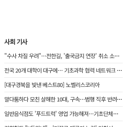
사회 기사
"수사 차질 우려"…전한길, '출국금지 연장' 취소 소송 패소
전국 20개 대학이 대구에… 기초과학 협력 네트워크 출범하다
[대구경북을 빛낸 베스트80] 노벨리스코리아
말다툼하다 모친 살해한 10대, 구속…범행 직후 반려견도 죽여
일반음식점도 '푸드트럭' 영업 가능해져…기초단체별 조례 개정 움직임