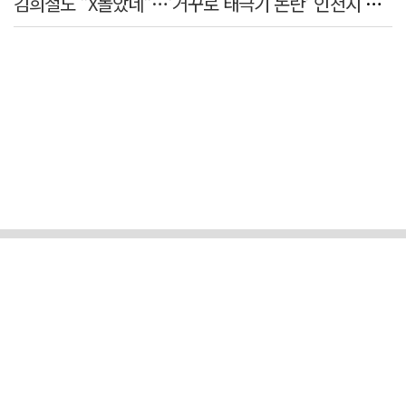
김희철도 "X돌았네"…'거꾸로 태극기 논란' 인천시 현수막, 이틀 만에 철거