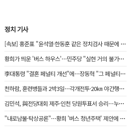
정치 기사
[속보] 홍준표 "윤석열·한동훈 같은 정치검사 때문에 수사권마저 탈취 당해"
황희가 띄운 '버스 하우스'…민주당 "실현 거의 불가능, 해프닝으로 봐달라"
李대통령 "결혼 페널티 개선"에…장동혁 "그 페널티 만든 게 이 정권"
천하람, 훈련병들과 2박3일…각개전투·20㎞ 야간행군 체험
김민석, 與전당대회 제주·인천 당원투표서 승리…누적 득표는 '초박빙'
"내로남불·탁상공론"…황희 '버스 청년주택' 제안에 與 내부서도 쓴소리