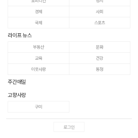
오피니언
정치
경제
사회
국제
스포츠
라이프 뉴스
부동산
문화
교육
건강
이웃사랑
동정
주간매일
고향사랑
구미
로그인