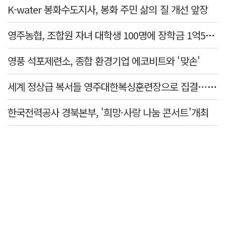
K-water 봉화수도지사, 봉화 주민 삶의 질 개선 앞장
영주농협, 조합원 자녀 대학생 100명에 장학금 1억5천만원 전달
영풍 석포제련소, 종합 환경기업 에코비트와 '맞손'
세계 정상급 복서들 영주대한복싱훈련장으로 집결…국제 복싱 전지훈련 메카로 도약
한국전력공사 경북본부, '희망·사랑 나눔 콘서트'개최