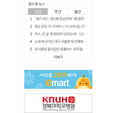
많이 본 뉴스
일간
주간
월간
"폐기 버스 개조해 청년주택" 與 황희…'딸 학비는 年 4200만원'
청도군정 '두 시어머니'가 되어서는 안된다
外人 한 달 새 8000억 담았는데…LG이노텍 목표주가는 왜 엇갈릴까
신세계사이먼, 대구 아울렛 토지매매 계약 체결… 사업 본궤도
임시휴업 들어갔던 홈플러스 영주점, 7일 영업 재개…지하 1층만 운영
이의준 전 경북도 새마을봉사과장, 제28대 울릉군 부군수 취임
더보기
SK하이닉스, 주당 375원 분기 배당 공시…"3분기 중 주주환원 방안 확정"
전북 경찰 간부 '女교사 몰카' 아들 폰 부수고…"처벌 못하는 사안" 내부망에 글
"상법개정해도 주주가 '봉'"…하이닉스 솔리다임 상장설에 술렁[개미와글와글]
노태악 출장에 부인 별도 일정 수행 직원도…보고서엔 '공식일정 참석'