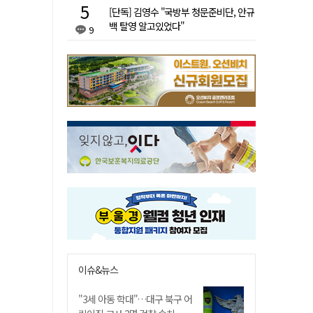
[단독] 김영수 "국방부 청문준비단, 안규
백 탈영 알고있었다"
9
이슈&뉴스
"3세 아동 학대"…대구 북구 어