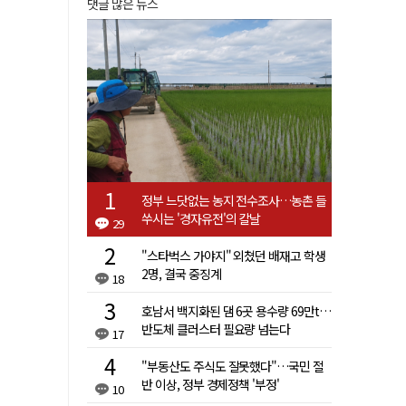
댓글 많은 뉴스
정부 느닷없는 농지 전수조사…농촌 들
쑤시는 '경자유전'의 칼날
29
"스타벅스 가야지" 외쳤던 배재고 학생
2명, 결국 중징계
18
호남서 백지화된 댐 6곳 용수량 69만t…
반도체 클러스터 필요량 넘는다
17
"부동산도 주식도 잘못했다"…국민 절
반 이상, 정부 경제정책 '부정'
10