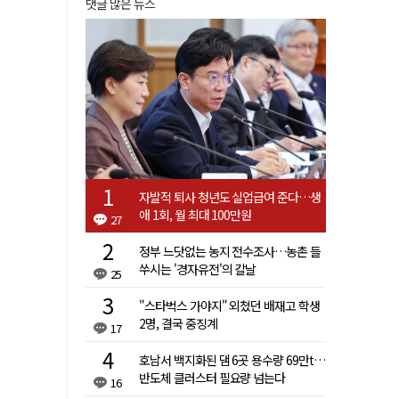
댓글 많은 뉴스
자발적 퇴사 청년도 실업급여 준다…생
애 1회, 월 최대 100만원
27
정부 느닷없는 농지 전수조사…농촌 들
쑤시는 '경자유전'의 칼날
25
"스타벅스 가야지" 외쳤던 배재고 학생
2명, 결국 중징계
17
호남서 백지화된 댐 6곳 용수량 69만t…
반도체 클러스터 필요량 넘는다
16