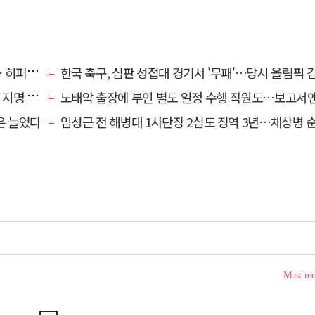
줄이어폰
한국 축구, 심판 성접대 경기서 '무패'…당시 올림픽 감독은 홍
명 산책
노태악 출장에 부인 별도 일정 수행 직원도…보고서엔 '공식일정 참
은 늘었다
임성근 전 해병대 1사단장 2심도 징역 3년…채상병 순직 책임