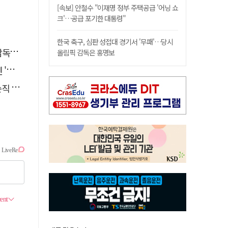
[속보] 안철수 "이재명 정부 주택공급 '어닝 쇼
크'…공급 포기한 대통령"
한국 축구, 심판 성접대 경기서 '무패'…당시
명보
올림픽 감독은 홍명보
석'
 유죄