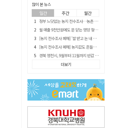
많이 본 뉴스
일간
주간
월간
정부 느닷없는 농지 전수조사…농촌 들쑤시는 '경자유전'의 칼날
월 매출 9천만원에도 문 닫는 영양 젖소농장… "일할 사람이 없어"
[농지 전수조사 폐해] '쌀 받고 논 내 준' 도지농 이제 어쩌나?
[농지 전수조사 폐해] 농지값도 흔들리나…"도지 막히면 헐값 매물 나올 수도"
경북 영천시, 9월부터 11월까지 반값 여행 혜택 제공
'솔리다임 IPO 추진설' SK하이닉스, 주가 9% 급락
더보기
국민 51.9% "李 대통령 재판 재개 필요하다"
[농지 전수조사 폐해] 실경작농·청년농 부담도 커진다
아쉬운 태클
TK신공항 참여 주저한 LH, 광주군공항 사업에는 앞장