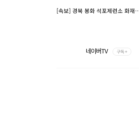
[속보] 경북 봉화 석포제련소 화재…
네이버TV
구독 +