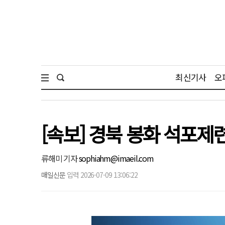
최신기사
오
[속보] 경북 봉화 석포제
류해미 기자
sophiahm@imaeil.com
매일신문
입력 2026-07-09 13:06:22