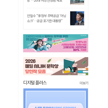
쾅'…20대 여성 현행범 체포"
안철수 "李정부 주택공급 '어닝
쇼크'…공급 포기한 대통령"
디지털 플러스
더보기