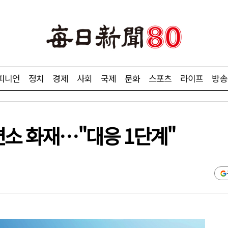
피니언
정치
경제
사회
국제
문화
스포츠
라이프
방송
련소 화재…"대응 1단계"