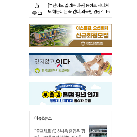
[부산에도 밀리는 대구] 동성로 지나쳐
도 해운대는 꼭 간다, 외국인 관광객 16
12
배 차이
이슈&뉴스
"골프채로 YG 신사옥 출입문 '쾅