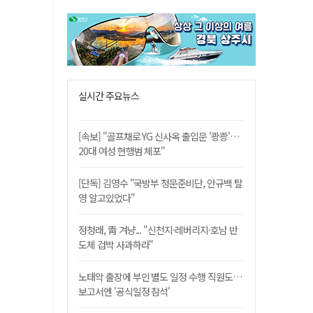
실시간 주요뉴스
[속보] "골프채로 YG 신사옥 출입문 '쾅쾅'…
20대 여성 현행범 체포"
[단독] 김영수 "국방부 청문준비단, 안규백 탈
영 알고있었다"
정청래, 靑 겨냥... "신천지·레버리지·호남 반
도체 겁박 사과하라"
노태악 출장에 부인 별도 일정 수행 직원도…
보고서엔 '공식일정 참석'