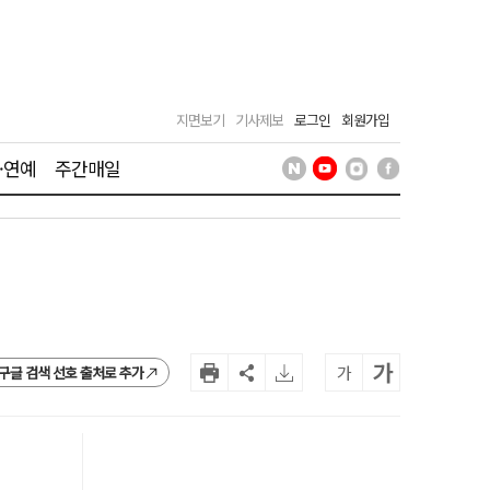
지면보기
기사제보
로그인
회원가입
·연예
주간매일
가
가
구글 검색 선호 출처로 추가