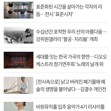
표준화된 시간을 살아가는 각자의 리
듬…전시 '표준시차'
수십년간 포착한 우리 산의 아름다움…
강위원갤러리 '팔공·지리展' 개최
세대를 잇는 한국 가곡의 향연…디오오
케스트라 정기연주회 '노래의 날개 위
에'
[전시속으로] 낡고 버려진 폐기물에 예
술의 생명을 불어넣다…김결수 개인전
비원뮤직홀 입주 음악가 4기 리사이틀