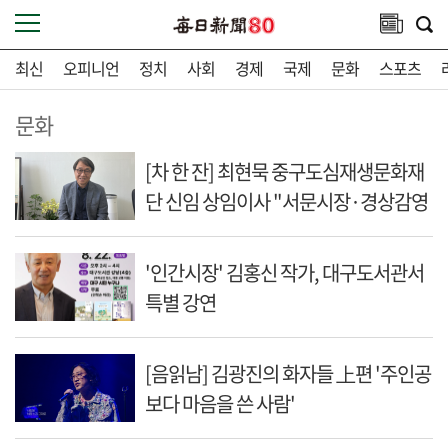
최신
오피니언
정치
사회
경제
국제
문화
스포츠
문화
[차 한 잔] 최현묵 중구도심재생문화재
단 신임 상임이사 "서문시장·경상감영
등 지역 자원 활용…문화의 일상화"
'인간시장' 김홍신 작가, 대구도서관서
특별 강연
[음읽남] 김광진의 화자들 上편 '주인공
보다 마음을 쓴 사람'