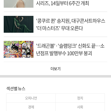
시리즈, 14일부터 6주간 개최
'콩쿠르 퀸' 송지원, 대구콘서트하우스
'더 마스터즈' 무대 오른다
'드래곤볼'·'슬램덩크' 신화도 끝…소
년점프 발행부수 100만부 붕괴
더보기
섹션별 뉴스
오피니언
정치
경제
사회