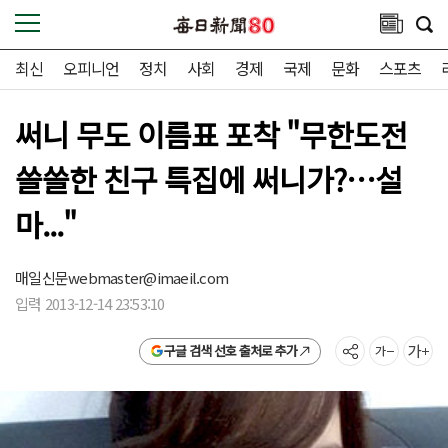
최신
오피니언
정치
사회
경제
국제
문화
스포츠
써니 무도 이름표 포착 "무한도전
쓸쓸한 친구 특집에 써니가?…설
마..."
매일신문
webmaster@imaeil.com
입력 2013-12-14 23:53:10
구글 검색 선호 출처로 추가