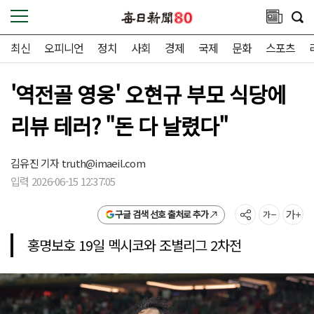
최신
오피니언
정치
사회
경제
국제
문화
스포츠
'역전골 영웅' 오현규 부모 식당에
리뷰 테러? "돈 다 날렸다"
김유진 기자
truth@imaeil.com
입력 2026-06-15 12:37:05
구글 검색 선호 출처로 추가
홍명보호 19일 멕시코와 조별리그 2차전