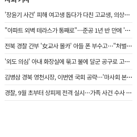
'장윤기 사건' 피해 여고생 돕다가 다친 고교생, 의상자 인정
"아파트 외벽 테라스가 통째로"…준공 1년 반 만에 '아찔 사고'
전북 경찰 간부 '女교사 몰카' 아들 폰 부수고…"처벌 못하는 사안" 내부망에 글
'외도 의심' 아내 화장실에 묶고 불에 달군 공구로 고문…남편 검거
김병삼 경북 영천시장, 이번엔 국회 공략…'마사회 본사 이전·광역교통망 확충' 요청
경찰, 9월 초부터 상피제 전격 실시…가족 사건 수사 못해