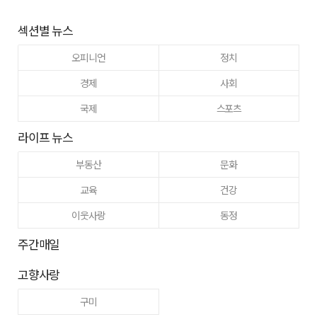
섹션별 뉴스
오피니언
정치
경제
사회
국제
스포츠
라이프 뉴스
부동산
문화
교육
건강
이웃사랑
동정
주간매일
고향사랑
구미