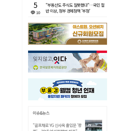
"부동산도 주식도 잘못했다"…국민 절
반 이상, 정부 경제정책 '부정'
10
이슈&뉴스
"골프채로 YG 신사옥 출입문 '쾅