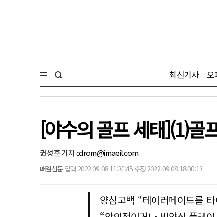
최신기사
오
[야수의 골프 세태](1)
권성훈 기자
cdrom@imaeil.com
매일신문
입력 2022-09-08 11:30:45 수정 2022-09-08 18:00:13
양심고백 “테이러메이드를 타
“악의적이거나 비양심 플레이는