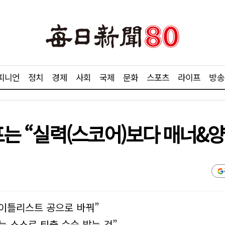
피니언
정치
경제
사회
국제
문화
스포츠
라이프
방송
골프는 “실력(스코어)보다 매너&양
이틀리스트 공으로 바꿔”
 스스로 퇴출 수순 밟는 것”