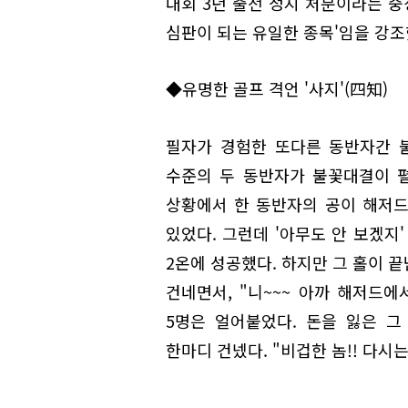
대회 3년 출전 정지 처분이라는 중
심판이 되는 유일한 종목'임을 강조
◆유명한 골프 격언 '사지'(四知)
필자가 경험한 또다른 동반자간 불
수준의 두 동반자가 불꽃대결이 펼
상황에서 한 동반자의 공이 해저드
있었다. 그런데 '아무도 안 보겠지'
2온에 성공했다. 하지만 그 홀이 
건네면서, "니~~~ 아까 해저드에
5명은 얼어붙었다. 돈을 잃은 
한마디 건넸다. "비겁한 놈!! 다시는