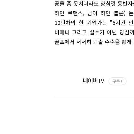
공을 좀 못치더라도 양심껏 동반자들끼
하면 로맨스, 남이 하면 불륜) 
10년차의 한 기업가는 "5시간 
비매너 그리고 실수가 아닌 양심
골프에서 서서히 퇴출 수순을 밟게 
네이버TV
구독 +