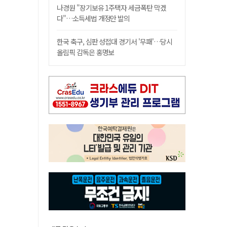
나경원 "장기보유 1주택자 세금폭탄 막겠
다"…소득세법 개정안 발의
한국 축구, 심판 성접대 경기서 '무패'…당시
올림픽 감독은 홍명보