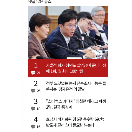
댓글 많은 뉴스
자발적 퇴사 청년도 실업급여 준다…생
애 1회, 월 최대 100만원
27
정부 느닷없는 농지 전수조사…농촌 들
쑤시는 '경자유전'의 칼날
26
"스타벅스 가야지" 외쳤던 배재고 학생
2명, 결국 중징계
18
호남서 백지화된 댐 6곳 용수량 69만t…
반도체 클러스터 필요량 넘는다
16