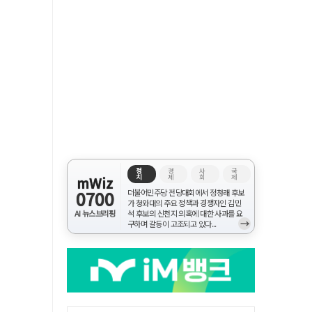
정
경
사
국
치
제
회
제
mWiz
0700
더불어민주당 전당대회에서 정청래 후보
가 청와대의 주요 정책과 경쟁자인 김민
AI 뉴스브리핑
석 후보의 신천지 의혹에 대한 사과를 요
→
구하며 갈등이 고조되고 있다...