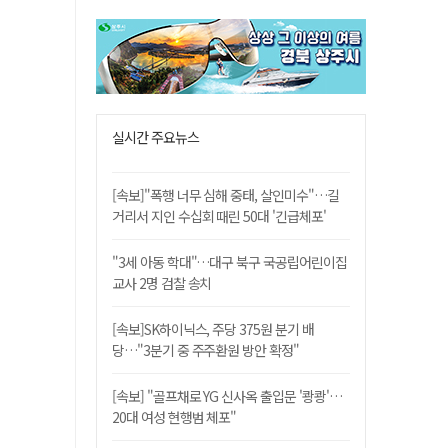
실시간 주요뉴스
[속보]"폭행 너무 심해 중태, 살인미수"…길
거리서 지인 수십회 때린 50대 '긴급체포'
"3세 아동 학대"…대구 북구 국공립어린이집
교사 2명 검찰 송치
[속보]SK하이닉스, 주당 375원 분기 배
당…"3분기 중 주주환원 방안 확정"
[속보] "골프채로 YG 신사옥 출입문 '쾅쾅'…
20대 여성 현행범 체포"