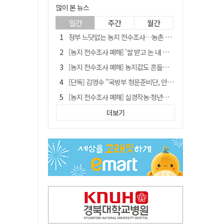
많이 본 뉴스
일간
주간
월간
정부 느닷없는 농지 전수조사…농촌 들쑤시는 '경자유전'의 칼날
[농지 전수조사 폐해] '쌀 받고 논 내 준' 도지농 이제 어쩌나?
[농지 전수조사 폐해] 농지값도 흔들리나…"도지 막히면 헐값 매물 나올 수도"
[단독] 김영수 "국방부 청문준비단, 안규백 탈영 알고있었다"
[농지 전수조사 폐해] 실경작농·청년농 부담도 커진다
[기고] 대구 미래는 금호강·팔공산에 있다
더보기
청도군정 '두 시어머니'가 되어서는 안된다
타는 목마름 청도, 해 저문 저수지 둑에 군수가 서 있었다
"상법개정해도 주주가 '봉'"…하이닉스 솔리다임 상장설에 술렁[개미와글와글]
임시휴업 들어갔던 홈플러스 영주점, 7일 영업 재개…지하 1층만 운영