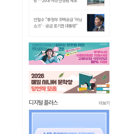
쾅'…20대 여성 현행범 체포"
안철수 "李정부 주택공급 '어닝
쇼크'…공급 포기한 대통령"
디지털 플러스
더보기