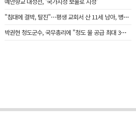
예안향교 대성전, '국가지정 보물로 지정'
"침대에 결박, 탈진"…평생 교회서 산 11세 남아, 병원 이송 끝 숨져
박권현 청도군수, 국무총리에 "청도 물 공급 최대 3만t 늘려달라"