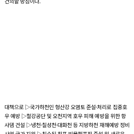
건의할 방침이다.
대책으로 ▷국가하천인 형산강 오염토 준설·처리로 집중호
우 예방 ▷철강공단 및 오천지역 호우 피해 예방을 위한 항
사댐 건설 ▷냉천·칠성천·대화천 등 지방하천 재해예방 정비
사업 국가 지원 ▷침수된 창포 빗물펌프장 증설 및 새로운