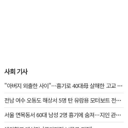
사회 기사
"아버지 외출한 사이"…흉기로 40대母 살해한 고교 자퇴생, 구속 기로에
전남 여수 오동도 해상서 5명 탄 유람용 모터보트 전복…2명 숨져
서울 면목동서 60대 남성 2명 흉기에 숨져…지인 관계로 추정