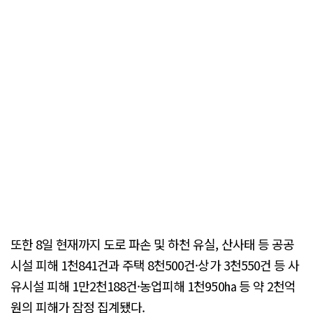
또한 8일 현재까지 도로 파손 및 하천 유실, 산사태 등 공공
시설 피해 1천841건과 주택 8천500건·상가 3천550건 등 사
유시설 피해 1만2천188건·농업피해 1천950㏊ 등 약 2천억
원의 피해가 잠정 집계됐다.