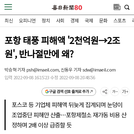
최신
오피니언
정치
사회
경제
국제
문화
스포츠
포항 태풍 피해액 '2천억원→2조
원', 반나절만에 왜?
박승혁 기자
psh@imaeil.com,
신동우 기자
sdw@imaeil.com
입력 2022-09-08 16:15:23 수정 2022-09-08 20:48:56
구글 검색 선호 출처로 추가
포스코 등 기업체 피해액 뒤늦게 집계되며 눈덩이
조업중단 피해만 산출…포항제철소 재가동 비용 산
정하며 2배 이상 급증할 듯