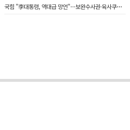
국힘 "李대통령, 역대급 망언"…보완수사권·육사쿠데타·세제개편안·ETF '맹공'