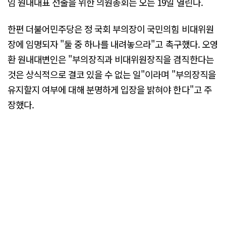
임 원내대표 선출을 위한 의원총회는 오는 19일 열린다.
한편 더불어민주당은 정 국회 부의장이 국민의힘 비대위원
장에 임명되자 "둘 중 하나를 내려놓으라"고 촉구했다. 오영
환 원내대변인은 "부의장직과 비대위원장직을 겸직한다는
것은 상식적으로 결코 있을 수 없는 일"이라며 "부의장직을
유지할지 여부에 대해 분명하게 입장을 밝혀야 한다"고 주
장했다.