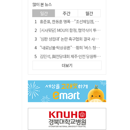
많이 본 뉴스
일간
주간
월간
홍준표, 한동훈 맹폭…"조선제일껌, 권력에 살고 권력에 죽었다"
[시사뒷담] MOU의 함정, 협약식이 투자 확정은 아니긴 해
'심판 성접대' 논란 축구협회 결국 사과…"깊이 반성, 쇄신하겠다"
"내로남불·탁상공론"…황희 '버스 청년주택' 제안에 與 내부서도 쓴소리
김민석, 與전당대회 제주·인천 당원투표서 승리…누적 득표는 '초박빙'
"경로당 통장에 비밀번호가 적혀 있다"…전국 돌며 경로당 13곳 턴 30대 구속
더보기
예안향교 대성전, '국가지정 보물로 지정'
휠체어 환자 발로 밀어 숨지게 한 70대 간병인…2심도 집행유예
"침대에 결박, 탈진"…평생 교회서 산 11세 남아, 병원 이송 끝 숨져
[금주의 이슈] 하늘의 외계인, 바다의 귀향자…영화 '호프'와 '오디세이'