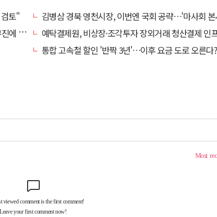
 검토"
김병삼 경북 영천시장, 이번엔 국회 공략…'마사회 본사 이전·광역교통망 확충' 
계 '뚝'
예탁결제원, 비상장·조각투자 장외거래 청산결제 인프라 구축 착수…연내
통합 고속철 할인 '반짝 3년'…이후 요금 도로 오른다