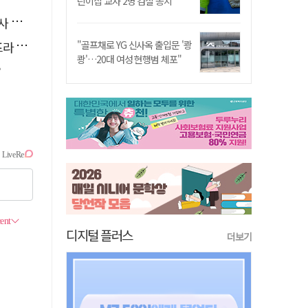
린이집 교사 2명 검찰 송치
요청
 가동
"골프채로 YG 신사옥 출입문 '쾅
쾅'…20대 여성 현행범 체포"
?
디지털 플러스
더보기