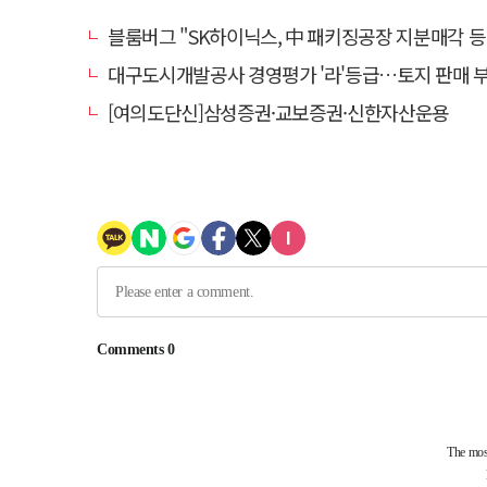
블룸버그 "SK하이닉스, 中 패키징공장 지분매각 등
대구도시개발공사 경영평가 '라'등급…토지 판매 부진에 1년 만에 두 단
[여의도단신]삼성증권·교보증권·신한자산운용