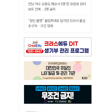
전남 여수 오동도 해상서 5명 탄 유람용 모터
보트 전복…2명 숨져
"원인 불명" 올림픽대로 달리던 SUV서 불길
솟구쳐…구간 정체