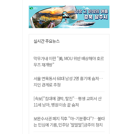
실시간 주요뉴스
막무가내 이란 "美, MOU 위반 배상해야 호르
무즈 재개방"
서울 면목동서 60대 남성 2명 흉기에 숨져…
지인 관계로 추정
[속보]"침대에 결박, 탈진"…평생 교회서 산
11세 남아, 병원 이송 끝 숨져
보완수사권 폐지 직후 "야~기분좋다"?…불타
는 민심에 기름, 민주당 '말말말'[금주의 정치
舌전]