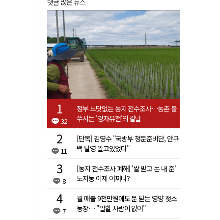
댓글 많은 뉴스
정부 느닷없는 농지 전수조사…농촌 들
쑤시는 '경자유전'의 칼날
32
[단독] 김영수 "국방부 청문준비단, 안규
백 탈영 알고있었다"
11
[농지 전수조사 폐해] '쌀 받고 논 내 준'
도지농 이제 어쩌나?
8
월 매출 9천만원에도 문 닫는 영양 젖소
농장… "일할 사람이 없어"
7