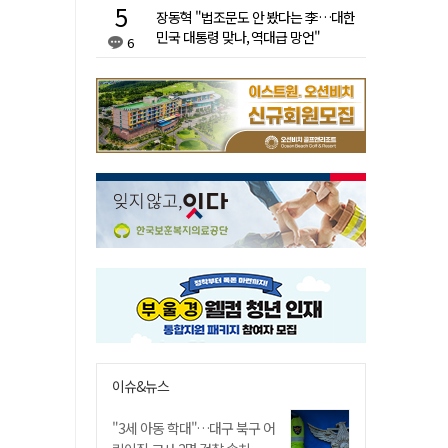
장동혁 "법조문도 안 봤다는 李…대한
민국 대통령 맞나, 역대급 망언"
6
이슈&뉴스
"3세 아동 학대"…대구 북구 어