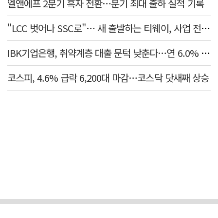
엘앤에프 2분기 흑자 전환…분기 최대 출하 실적 기록
"LCC 벗어나 SSC로"… 새 출발하는 티웨이, 사업 전략 발표
IBK기업은행, 취약계층 대출 문턱 낮춘다…연 6.0% 'i-ONE 햇살론 특례보증' 비대면 출시
코스피, 4.6% 급락 6,200대 마감…코스닥 닷새째 상승