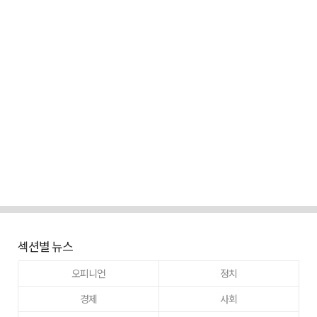
섹션별 뉴스
오피니언
정치
경제
사회