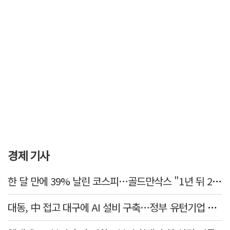
경제 기사
한 달 만에 39% 날린 코스피…골드만삭스 "1년 뒤 2배" 예상, 왜?
대동, 中 접고 대구에 AI 설비 구축…정부 유턴기업 선정