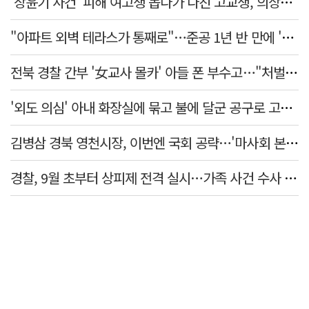
'장윤기 사건' 피해 여고생 돕다가 다친 고교생, 의상자 인정
"아파트 외벽 테라스가 통째로"…준공 1년 반 만에 '아찔 사고'
전북 경찰 간부 '女교사 몰카' 아들 폰 부수고…"처벌 못하는 사안" 내부망에 글
'외도 의심' 아내 화장실에 묶고 불에 달군 공구로 고문…남편 검거
김병삼 경북 영천시장, 이번엔 국회 공략…'마사회 본사 이전·광역교통망 확충' 요청
경찰, 9월 초부터 상피제 전격 실시…가족 사건 수사 못해