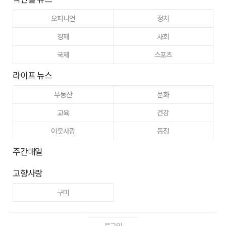
오피니언
정치
경제
사회
국제
스포츠
라이프 뉴스
부동산
문화
교육
건강
이웃사랑
동정
주간매일
고향사랑
구미
로그인