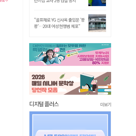
린이집 교사 2명 검찰 송치
"골프채로 YG 신사옥 출입문 '쾅
쾅'…20대 여성 현행범 체포"
디지털 플러스
더보기