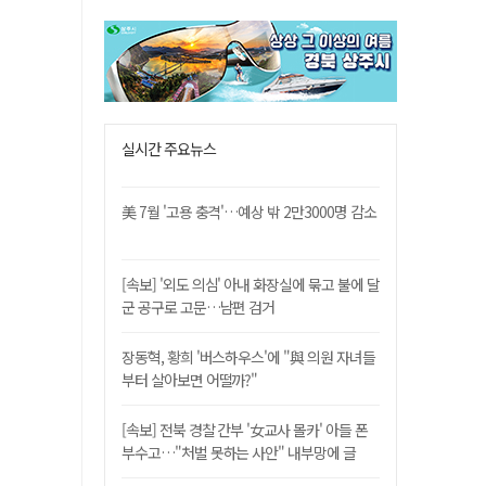
실시간 주요뉴스
美 7월 '고용 충격'…예상 밖 2만3000명 감소
[속보] '외도 의심' 아내 화장실에 묶고 불에 달
군 공구로 고문…남편 검거
장동혁, 황희 '버스하우스'에 "與 의원 자녀들
부터 살아보면 어떨까?"
[속보] 전북 경찰 간부 '女교사 몰카' 아들 폰
부수고…"처벌 못하는 사안" 내부망에 글