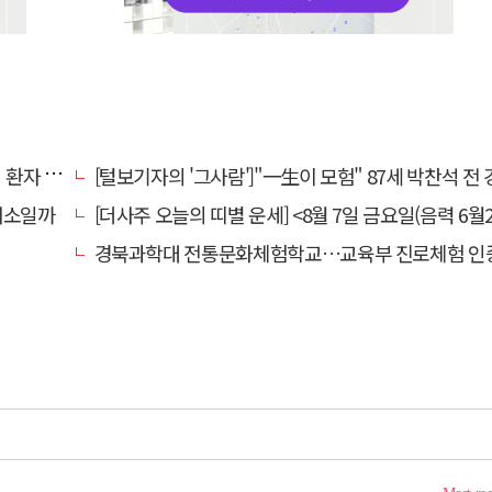
명 살려
[털보기자의 '그사람']"一生이 모험" 87세 박찬석 전 경북대
채소일까
[더사주 오늘의 띠별 운세] <8월 7일 금요일(음력 6월2
경북과학대 전통문화체험학교…교육부 진로체험 인증기관