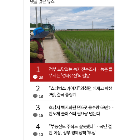
댓글 많은 뉴스
정부 느닷없는 농지 전수조사…농촌 들
쑤시는 '경자유전'의 칼날
28
"스타벅스 가야지" 외쳤던 배재고 학생
2명, 결국 중징계
18
호남서 백지화된 댐 6곳 용수량 69만t…
반도체 클러스터 필요량 넘는다
16
"부동산도 주식도 잘못했다"…국민 절
반 이상, 정부 경제정책 '부정'
10