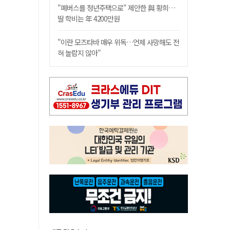
"폐버스를 청년주택으로" 제안한 與 황희…
딸 학비는 年 4200만원
"이란 모즈타바 매우 위독…언제 사망해도 전
혀 놀랍지 않아"