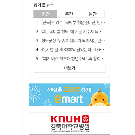
많이 본 뉴스
일간
주간
월간
[단독] 김영수 "국방부 청문준비단, 안규백 탈영 알고있었다"
타는 목마름 청도, 해 저문 저수지 둑에 군수가 서 있었다
청도군정 '두 시어머니'가 되어서는 안된다
外人 한 달 새 8000억 담았는데…LG이노텍 목표주가는 왜 엇갈릴까
"폐기 버스 개조해 청년주택" 與 황희…'딸 학비는 年 4200만원'
임시휴업 들어갔던 홈플러스 영주점, 7일 영업 재개…지하 1층만 운영
더보기
신세계사이먼, 대구 아울렛 토지매매 계약 체결… 사업 본궤도
SK하이닉스, 주당 375원 분기 배당 공시…"3분기 중 주주환원 방안 확정"
이의준 전 경북도 새마을봉사과장, 제28대 울릉군 부군수 취임
"상법개정해도 주주가 '봉'"…하이닉스 솔리다임 상장설에 술렁[개미와글와글]