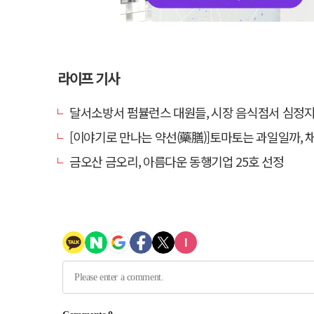
라이프 기사
달서소방서 펌뷸런스 대원들, 시장 음식점서 심정지 환자 생
[이야기로 만나는 약선(藥膳)]토마토는 과일일까, 
금오산 금오리, 아름다운 동행기업 25호 선정