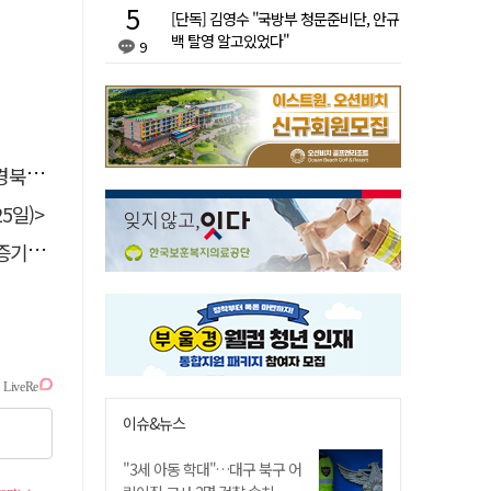
[단독] 김영수 "국방부 청문준비단, 안규
백 탈영 알고있었다"
9
 총장
5일)>
 선정
이슈&뉴스
"3세 아동 학대"…대구 북구 어